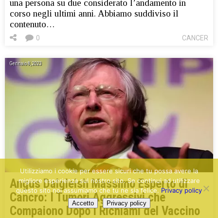
una persona su due considerato l’andamento in
corso negli ultimi anni. Abbiamo suddiviso il
contenuto…
0
CANCER
Gennaio 8, 2023
Utilizziamo i cookie per essere sicuri che tu possa avere la
migliore esperienza sul nostro sito. Se continui ad utilizzare
Angus Dalgleish Massimo Esperto di
questo sito noi assumiamo che tu ne sia felice.
Privacy policy
Cancro: I Tumori Aggressivi che
Accetto
Privacy policy
Compaiono Dopo i Richiami del Vaccino