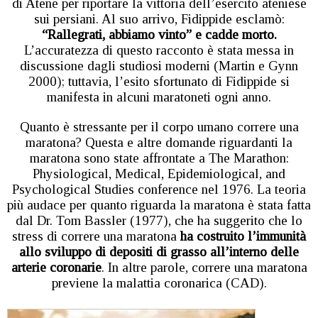
di Atene per riportare la vittoria dell’esercito ateniese
sui persiani. Al suo arrivo, Fidippide esclamò:
“Rallegrati, abbiamo vinto” e cadde morto.
L’accuratezza di questo racconto è stata messa in
discussione dagli studiosi moderni (Martin e Gynn
2000); tuttavia, l’esito sfortunato di Fidippide si
manifesta in alcuni maratoneti ogni anno.
Quanto è stressante per il corpo umano correre una
maratona? Questa e altre domande riguardanti la
maratona sono state affrontate a The Marathon:
Physiological, Medical, Epidemiological, and
Psychological Studies conference nel 1976. La teoria
più audace per quanto riguarda la maratona è stata fatta
dal Dr. Tom Bassler (1977), che ha suggerito che lo
stress di correre una maratona
ha costruito l’immunità
allo sviluppo di depositi di grasso all’interno delle
arterie coronarie
. In altre parole, correre una maratona
previene la malattia coronarica (CAD).