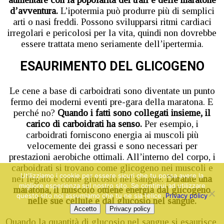
d’avventura.
L’ipotermia può produrre più di semplici
arti o nasi freddi. Possono svilupparsi ritmi cardiaci
irregolari e pericolosi per la vita, quindi non dovrebbe
essere trattata meno seriamente dell’ipertermia.
ESAURIMENTO DEL GLICOGENO
Le cene a base di carboidrati sono diventate un punto
fermo dei moderni eventi pre-gara della maratona. E
perché no?
Quando i fatti sono collegati insieme, il
carico di carboidrati ha senso.
Per esempio, i
carboidrati forniscono energia ai muscoli più
velocemente dei grassi e sono necessari per
prestazioni aerobiche ottimali. All’interno del corpo, i
carboidrati si trovano come glicogeno nei muscoli e
Utilizziamo i cookie per essere sicuri che tu possa avere la
nel fegato e come glucosio nel sangue.
Durante una
migliore esperienza sul nostro sito. Se continui ad utilizzare
maratona, il muscolo ottiene energia dal glicogeno
questo sito noi assumiamo che tu ne sia felice.
Privacy policy
nelle sue cellule e dal glucosio nel sangue.
Accetto
Privacy policy
Quando la quantità di glucosio nel sangue si esaurisce,