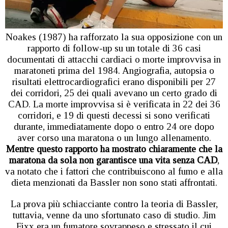
Noakes (1987) ha rafforzato la sua opposizione con un
rapporto di follow-up su un totale di 36 casi
documentati di attacchi cardiaci o morte improvvisa in
maratoneti prima del 1984. Angiografia, autopsia o
risultati elettrocardiografici erano disponibili per 27
dei corridori, 25 dei quali avevano un certo grado di
CAD. La morte improvvisa si è verificata in 22 dei 36
corridori, e 19 di questi decessi si sono verificati
durante, immediatamente dopo o entro 24 ore dopo
aver corso una maratona o un lungo allenamento.
Mentre questo rapporto ha mostrato chiaramente che la
maratona da sola non garantisce una vita senza CAD
,
va notato che i fattori che contribuiscono al fumo e alla
dieta menzionati da Bassler non sono stati affrontati.
La prova più schiacciante contro la teoria di Bassler,
tuttavia, venne da uno sfortunato caso di studio. Jim
Fixx era un fumatore sovrappeso e stressato il cui