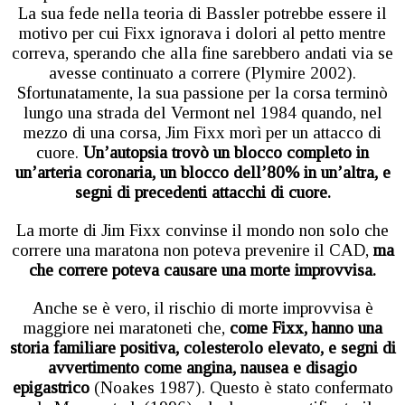
La sua fede nella teoria di Bassler potrebbe essere il
motivo per cui Fixx ignorava i dolori al petto mentre
correva, sperando che alla fine sarebbero andati via se
avesse continuato a correre (Plymire 2002).
Sfortunatamente, la sua passione per la corsa terminò
lungo una strada del Vermont nel 1984 quando, nel
mezzo di una corsa, Jim Fixx morì per un attacco di
cuore.
Un’autopsia trovò un blocco completo in
un’arteria coronaria, un blocco dell’80% in un’altra, e
segni di precedenti attacchi di cuore.
La morte di Jim Fixx convinse il mondo non solo che
correre una maratona non poteva prevenire il CAD,
ma
che correre poteva causare una morte improvvisa.
Anche se è vero, il rischio di morte improvvisa è
maggiore nei maratoneti che,
come Fixx, hanno una
storia familiare positiva, colesterolo elevato, e segni di
avvertimento come angina, nausea e disagio
epigastrico
(Noakes 1987). Questo è stato confermato