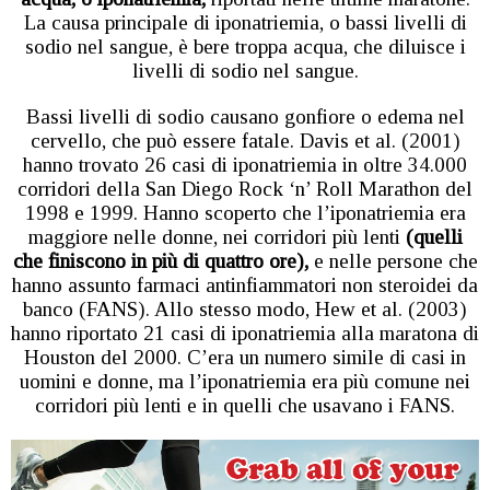
La causa principale di iponatriemia, o bassi livelli di
sodio nel sangue, è bere troppa acqua, che diluisce i
livelli di sodio nel sangue.
Bassi livelli di sodio causano gonfiore o edema nel
cervello, che può essere fatale. Davis et al. (2001)
hanno trovato 26 casi di iponatriemia in oltre 34.000
corridori della San Diego Rock ‘n’ Roll Marathon del
1998 e 1999. Hanno scoperto che l’iponatriemia era
maggiore nelle donne, nei corridori più lenti
(quelli
che finiscono in più di quattro ore),
e nelle persone che
hanno assunto farmaci antinfiammatori non steroidei da
banco (FANS). Allo stesso modo, Hew et al. (2003)
hanno riportato 21 casi di iponatriemia alla maratona di
Houston del 2000. C’era un numero simile di casi in
uomini e donne, ma l’iponatriemia era più comune nei
corridori più lenti e in quelli che usavano i FANS.