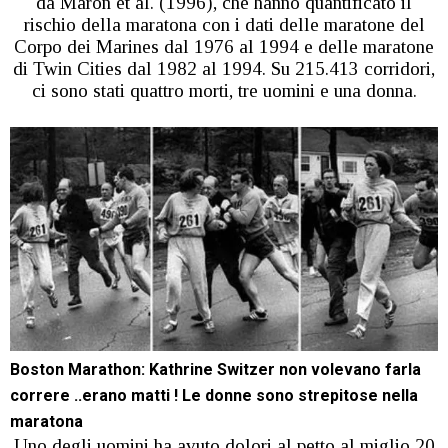
da Maron et al. (1996), che hanno quantificato il
rischio della maratona con i dati delle maratone del
Corpo dei Marines dal 1976 al 1994 e delle maratone
di Twin Cities dal 1982 al 1994. Su 215.413 corridori,
ci sono stati quattro morti, tre uomini e una donna.
Boston Marathon: Kathrine Switzer non volevano farla
correre ..erano matti ! Le donne sono strepitose nella
maratona
Uno degli uomini ha avuto dolori al petto al miglio 20