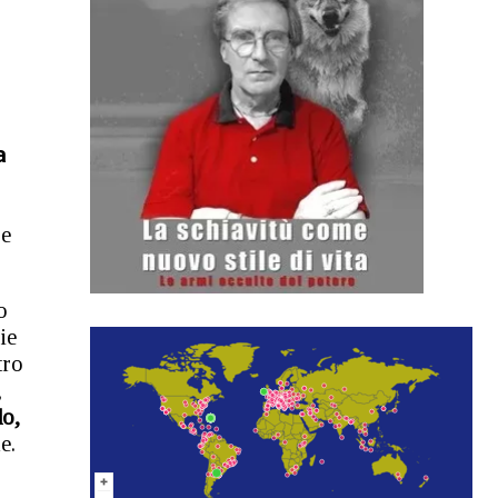
a
re
o
ie
tro
,
do,
e.