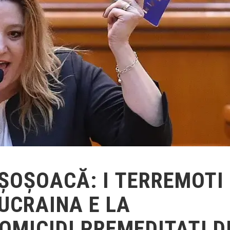
 ȘOȘOACĂ: I TERREMOTI
 UCRAINA E LA
OMICIDI PREMEDITATI D