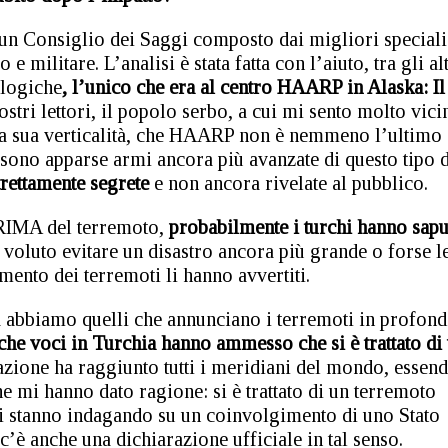
 un Consiglio dei Saggi composto dai migliori speciali
e militare. L’analisi è stata fatta con l’aiuto, tra gli alt
ologiche
, l’unico che era al centro HAARP in Alaska: Il
stri lettori, il popolo serbo, a cui mi sento molto vici
 la sua verticalità, che HAARP non è nemmeno l’ultimo
 sono apparse armi ancora più avanzate di questo tipo d
rettamente segrete
e non ancora rivelate al pubblico.
 PRIMA del terremoto,
probabilmente i turchi hanno sapu
voluto evitare un disastro ancora più grande o forse l
mento dei terremoti li hanno avvertiti.
a abbiamo quelli che annunciano i terremoti in profond
oche voci in Turchia hanno ammesso che si è trattato di
azione ha raggiunto tutti i meridiani del mondo, essen
 mi hanno dato ragione: si è trattato di un terremoto
chi stanno indagando su un coinvolgimento di uno Stato
c’è anche una dichiarazione ufficiale in tal senso.