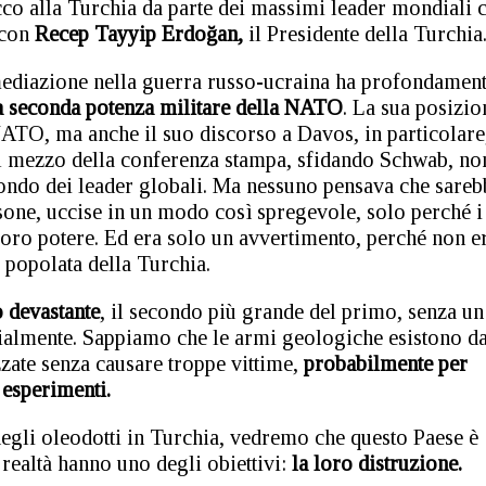
tacco alla Turchia da parte dei massimi leader mondiali 
 con
Recep Tayyip Erdoğan,
il Presidente della Turchia
i mediazione nella guerra russo-ucraina ha profondamen
la seconda potenza militare della NATO
. La sua posizio
NATO, ma anche il suo discorso a Davos, in particolare
el mezzo della conferenza stampa, sfidando Schwab, no
ondo dei leader globali. Ma nessuno pensava che sareb
rsone, uccise in un modo così spregevole, solo perché i
loro potere. Ed era solo un avvertimento, perché non e
 popolata della Turchia.
o devastante
, il secondo più grande del primo, senza un
icialmente. Sappiamo che le armi geologiche esistono d
zzate senza causare troppe vittime,
probabilmente per
esperimenti.
egli oleodotti in Turchia, vedremo che questo Paese è
 realtà hanno uno degli obiettivi:
la loro distruzione.