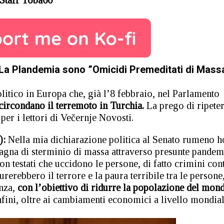
 e La Plandemia sono ”Omicidi Premeditati di Mass
litico in Europa che, già l’8 febbraio, nel Parlamento
 circondano il terremoto in Turchia.
La prego di ripete
per i lettori di Večernje Novosti.
):
Nella mia dichiarazione politica al Senato rumeno h
pagna di sterminio di massa attraverso presunte pandem
on testati che uccidono le persone, di fatto crimini con
urerebbero il terrore e la paura terribile tra le persone
nza,
con l’obiettivo di ridurre la popolazione del mon
onfini, oltre ai cambiamenti economici a livello mondial