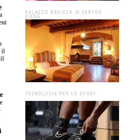
e
PALAZZO RAVIZZA IN CENTRO
a
SIENA
eni
n
il
il
TECNOLOGIA PER LO SPORT
e
e
e
i