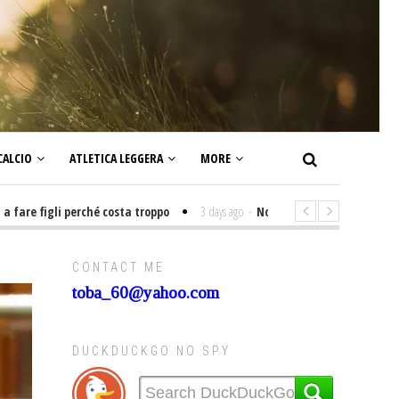
CALCIO
ATLETICA LEGGERA
MORE
figli perché costa troppo
3 days ago
-
Non mi interesso di politica sign
CONTACT ME
toba_60@yahoo.com
DUCKDUCKGO NO SPY