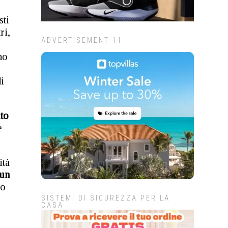
sti
ri,
ADVERTISEMENT 11
no
i
to
e
ità
 un
do
SISTEMI DI SICUREZZA PER LA
CASA