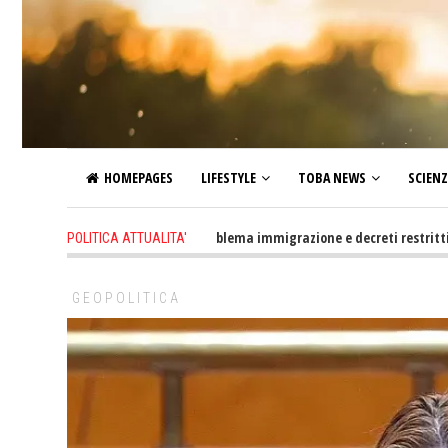
HOMEPAGES
LIFESTYLE
TOBA NEWS
SCIEN
1 day ago
-
Altro che problema immigrazione e decreti restrittivi della l
POLITICA ATTUALITA'
GEOPOLITICA