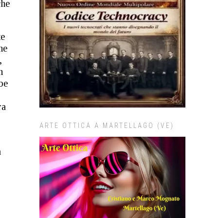
che
.
te
ne
,
n
be
ra
ARTE OTTICA A MARTELLAGO (VE)
a