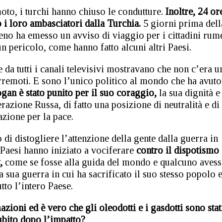
oto, i turchi hanno chiuso le condutture.
Inoltre, 24 or
o i loro ambasciatori dalla Turchia.
5 giorni prima dell
eno ha emesso un avviso di viaggio per i cittadini rum
n pericolo, come hanno fatto alcuni altri Paesi.
 da tutti i canali televisivi mostravano che non c’era u
rremoti. E sono l’unico politico al mondo che ha avuto 
ogan è stato punito per il suo coraggio,
la sua dignità e 
razione Russa, di fatto una posizione di neutralità e di
zione per la pace.
 di distogliere l’attenzione della gente dalla guerra in
 Paesi hanno iniziato a vociferare
contro il dispotismo 
y,
come se fosse alla guida del mondo e qualcuno avess
a sua guerra in cui ha sacrificato il suo stesso popolo 
utto l’intero Paese.
oni ed è vero che gli oleodotti e i gasdotti sono stat
ubito dopo l’impatto?