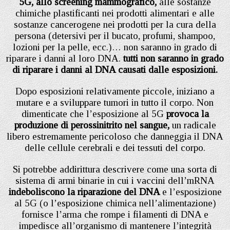
5G, allo screening mammografico,
alle sostanze
chimiche plastificanti nei prodotti alimentari e alle
sostanze cancerogene nei prodotti per la cura della
persona (detersivi per il bucato, profumi, shampoo,
lozioni per la pelle, ecc.)… non saranno in grado di
riparare i danni al loro DNA.
tutti non saranno in grado
di riparare i danni al DNA causati dalle esposizioni.
Dopo esposizioni relativamente piccole, iniziano a
mutare e a sviluppare tumori in tutto il corpo. Non
dimenticate che l’esposizione al 5G
provoca la
produzione di perossinitrito nel sangue,
un radicale
libero estremamente pericoloso che danneggia il DNA
delle cellule cerebrali e dei tessuti del corpo.
Si potrebbe addirittura descrivere come una sorta di
sistema di armi binarie in cui i vaccini dell’mRNA
indeboliscono la riparazione del DNA
e l’esposizione
al 5G (o l’esposizione chimica nell’alimentazione)
fornisce l’arma che rompe i filamenti di DNA e
impedisce all’organismo di mantenere l’integrità