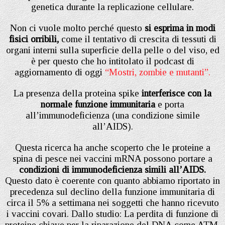
genetica durante la replicazione cellulare.
Non ci vuole molto perché questo
si esprima in modi
fisici orribili,
come il tentativo di crescita di tessuti di
organi interni sulla superficie della pelle o del viso, ed
è per questo che ho intitolato il podcast di
aggiornamento di oggi
“Mostri, zombie e mutanti”.
La presenza della proteina spike
interferisce con la
normale funzione immunitaria
e porta
all’immunodeficienza (una condizione simile
all’AIDS).
Questa ricerca ha anche scoperto che le proteine a
spina di pesce nei vaccini mRNA possono portare a
condizioni di immunodeficienza simili all’AIDS.
Questo dato è coerente con quanto abbiamo riportato in
precedenza sul declino della funzione immunitaria di
circa il 5% a settimana nei soggetti che hanno ricevuto
i vaccini covari. Dallo studio: La perdita di funzione di
proteine chiave per la riparazione del DNA come ATM,