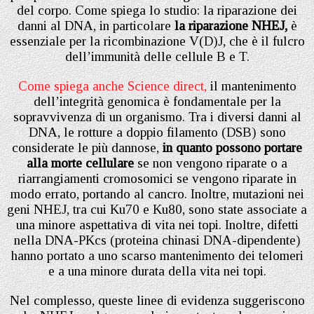
del corpo. Come spiega lo studio: la riparazione dei
danni al DNA, in particolare
la riparazione NHEJ,
è
essenziale per la ricombinazione V(D)J, che è il fulcro
dell’immunità delle cellule B e T.
Come spiega anche Science direct,
il mantenimento
dell’integrità genomica è fondamentale per la
sopravvivenza di un organismo. Tra i diversi danni al
DNA, le rotture a doppio filamento (DSB) sono
considerate le più dannose,
in quanto possono portare
alla morte cellulare
se non vengono riparate o a
riarrangiamenti cromosomici se vengono riparate in
modo errato, portando al cancro. Inoltre, mutazioni nei
geni NHEJ, tra cui Ku70 e Ku80, sono state associate a
una minore aspettativa di vita nei topi. Inoltre, difetti
nella DNA-PKcs (proteina chinasi DNA-dipendente)
hanno portato a uno scarso mantenimento dei telomeri
e a una minore durata della vita nei topi.
Nel complesso, queste linee di evidenza suggeriscono