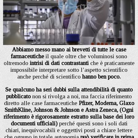
Abbiamo messo mano ai brevetti di tutte le case
farmaceutiche
il quale oltre che voluminosi sono
oltremodo
intrisi di dati contrastanti
che è praticamente
impossibile interpretare sotto l’aspetto scientifico
anche perché di scientifico
hanno ben poco.
Se qualcuno ha seri dubbi sulla attendibilità di quanto
pubblicato
non si rivolga a noi, ma faccia riferimento
diretto alle case farmaceutiche
Pfizer, Moderna, Glaxo
SmithKline, Johnson & Johnson e Astra Zeneca,
(Ogni
riferimento è rigorosamente estratto sulla base dei loro
documenti ufficiali)
perché questi sono i soli dati
chiari, inequivocabili e oggettivi posti a chiare lettere
che ognuno in totale autonomia
può verificare in prima