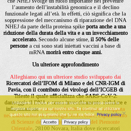
che NHEJ svolge un ruolo importante nel prevenire
l’aumento dell’instabilità genomica e il declino
funzionale legati all’età. In effetti, ciò significa che la
soppressione del meccanismo di riparazione del DNA
NHEJ da parte della proteina spike
porta anche a una
riduzione della durata della vita e a un invecchiamento
accelerato.
Secondo alcune stime,
il 50% delle
persone
a cui sono stati iniettati vaccini a base di
mRNA
morirà entro cinque anni.
Un ulteriore approfondimento
Alleghiamo qui un ulteriore studio sviluppato dai
Ricercatori dell’IFOM di Milano e del CNR-IGM di
Pavia, con il contributo dei virologi dell’ICGEB di
Trieste
il quale ufficializza che SARS-CoV-2:
danneggia il DNA e causa invecchiamento cellulare e
Utilizziamo i cookie per essere sicuri che tu possa avere la
infiammazione
e un approfondita indagine sviluppata
migliore esperienza sul nostro sito. Se continui ad utilizzare
questo sito noi assumiamo che tu ne sia felice.
Privacy policy
nel Laboratorio di Patologia Molecolare, Dipartimento
di Scienze della Salute, Università del Piemonte
Accetto
Privacy policy
Orientale
, 28100 Novara, Italia dove ricercatori