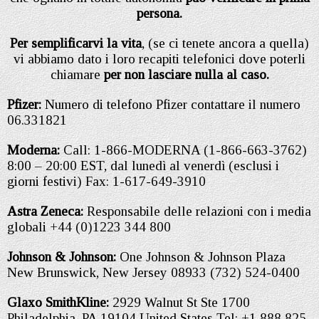
persona.
Per semplificarvi la vita
, (se ci tenete ancora a quella)
vi abbiamo dato i loro recapiti telefonici dove poterli
chiamare
per non lasciare nulla al caso.
Pfizer:
Numero di telefono Pfizer contattare il numero
06.331821
Moderna:
Call: 1-866-MODERNA (1-866-663-3762)
8:00 – 20:00 EST, dal lunedì al venerdì (esclusi i
giorni festivi) Fax: 1-617-649-3910
Astra Zeneca:
Responsabile delle relazioni con i media
globali +44 (0)1223 344 800
Johnson & Johnson:
One Johnson & Johnson Plaza
New Brunswick, New Jersey 08933 (732) 524-0400
Glaxo SmithKline:
2929 Walnut St Ste 1700
Philadelphia, PA 19104 United States Tel: +1 888 825