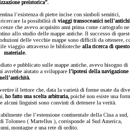
zzazione preistorica”.
tina l’esistenza di pietre incise con simboli semitici,
ricercare la possibilità di
viaggi transoceanici nell’antichi
scenze che avevo acquisito anni prima come cartografo ne
ntino allo studio delle mappe antiche. Il successo di ques
oduzioni delle vecchie mappe sono difficili da ottenere, c
tile viaggio attraverso le biblioteche
alla ricerca di questo
materiale.
udiato e pubblicato sulle mappe antiche, avevo bisogno di
 mi avrebbe aiutato a sviluppare
l’ipotesi della navigazione
nell’antichità.
tire il lettore che, data la varietà di forme usate da dive
i,
ho fatto una scelta arbitraria,
poiché non esiste una for
se alcuni linguisti sono convinti di detenere la verità.
bilmente che l’estensione continentale della Cina a sud,
di Tolomeo ( Martellus ), corrisponde al Sud America,
iumi, montagne e una rete di ordito.