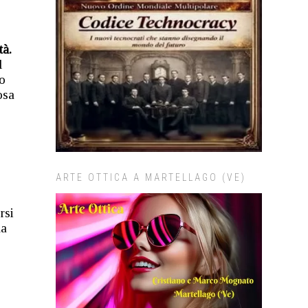
tà.
l
to
osa
ARTE OTTICA A MARTELLAGO (VE)
rsi
ma