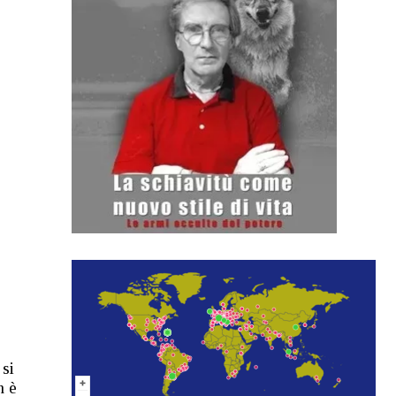
 si
n è