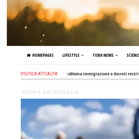
HOMEPAGES
LIFESTYLE
TOBA NEWS
SCIEN
19 hours ago
-
Altro che problema immigrazione e decreti restrittivi della 
POLITICA ATTUALITA'
STORIA ARCHEOLOGIA