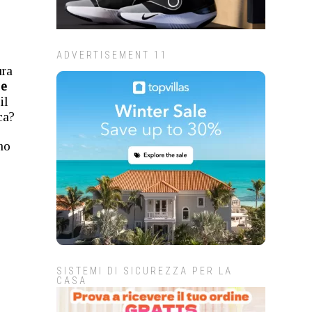
ADVERTISEMENT 11
ura
 e
il
ca?
no
SISTEMI DI SICUREZZA PER LA
CASA