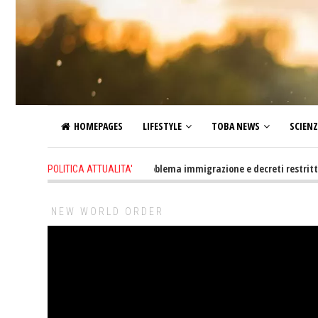
HOMEPAGES
LIFESTYLE
TOBA NEWS
SCIEN
1 day ago
-
Altro che problema immigrazione e decreti restrittivi della 
POLITICA ATTUALITA'
NEW WORLD ORDER