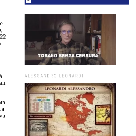
be
,
22
a
e
à
ALESSANDRO LEONARDI
ali
ata
La
ova
e