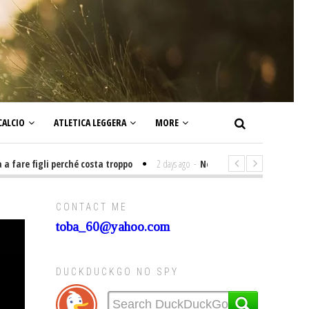
CALCIO
ATLETICA LEGGERA
MORE
 figli perché costa troppo
2 days ago
-
Non mi interesso di politica sig
CONTACT ME
toba_60@yahoo.com
DUCKDUCKGO NO SPY