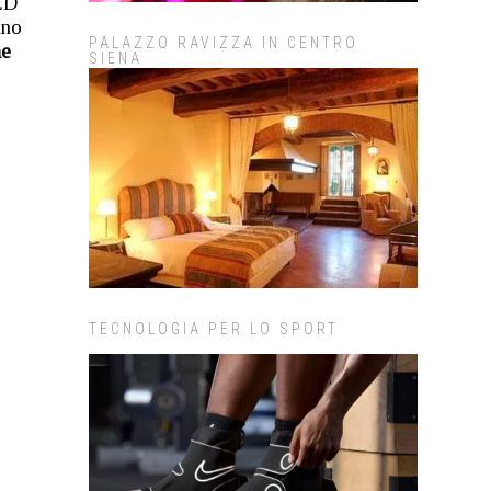
LED
ano
PALAZZO RAVIZZA IN CENTRO
he
SIENA
TECNOLOGIA PER LO SPORT