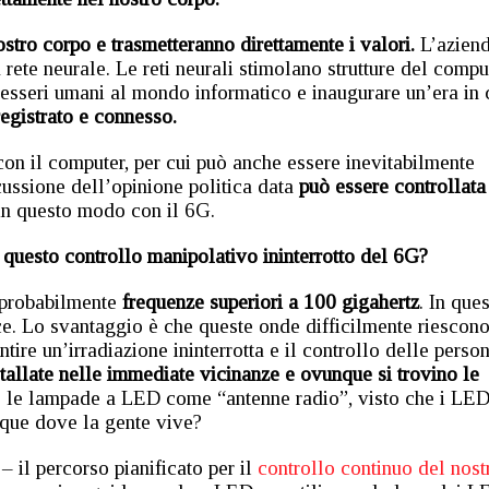
ostro corpo e trasmetteranno direttamente i valori.
L’azien
rete neurale. Le reti neurali stimolano strutture del compu
 esseri umani al mondo informatico e inaugurare un’era in 
registrato e connesso.
on il computer, per cui può anche essere inevitabilmente
cussione dell’opinione politica data
può essere controllata
n questo modo con il 6G.
questo controllo manipolativo ininterrotto del 6G?
 probabilmente
frequenze superiori a 100 gigahertz
. In que
. Lo svantaggio è che queste onde difficilmente riescono
ntire un’irradiazione ininterrotta e il controllo delle person
tallate nelle immediate vicinanze e ovunque si trovino le
re le lampade a LED come “antenne radio”, visto che i LE
que dove la gente vive?
il percorso pianificato per il
controllo continuo del nost