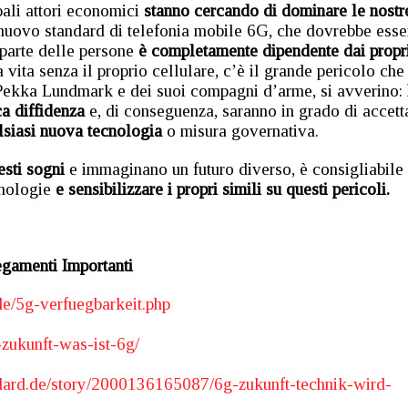
pali attori economici
stanno cercando di dominare le nostr
nuovo standard di telefonia mobile 6G, che dovrebbe esse
 parte delle persone
è completamente dipendente dai propr
vita senza il proprio cellulare, c’è il grande pericolo che 
i Pekka Lundmark e dei suoi compagni d’arme, si avverino:
a diffidenza
e, di conseguenza, saranno in grado di accett
siasi nuova tecnologia
o misura governativa.
esti sogni
e immaginano un futuro diverso, è consigliabile
nologie
e sensibilizzare i propri simili su questi pericoli.
egamenti
Importanti
de/5g-verfuegbarkeit.php
-zukunft-was-ist-6g/
dard.de/story/2000136165087/6g-zukunft-technik-wird-