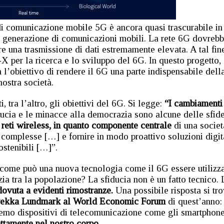
di comunicazione mobile 5G è ancora quasi trascurabile in
a generazione di comunicazioni mobili. La rete 6G dovreb
re una trasmissione di dati estremamente elevata. A tal fine
X per la ricerca e lo sviluppo del 6G. In questo progetto,
 l’obiettivo di rendere il 6G una parte indispensabile dell
nostra società.
 tra l’altro, gli obiettivi del 6G. Si legge:
“I cambiamenti
ucia e le minacce alla democrazia sono alcune delle sfid
reti wireless, in quanto componente centrale
di una societ
e complesse […] e fornire in modo proattivo soluzioni digit
ostenibili […]”.
ome può una nuova tecnologia come il 6G essere utilizz
ia tra la popolazione? La sfiducia non è un fatto tecnico. 
dovuta a evidenti rimostranze.
Una possibile risposta si tr
Pekka Lundmark al World Economic Forum
di quest’anno:
vremo dispositivi di telecomunicazione come gli smartphon
ettamente nel nostro corpo.