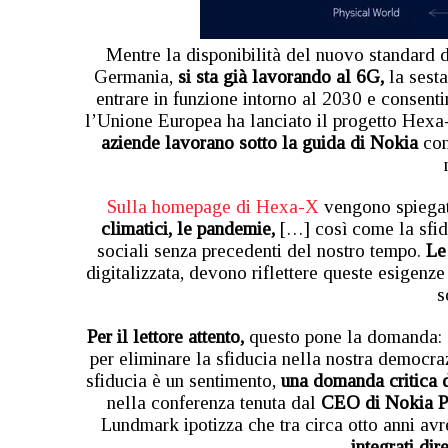
Mentre la disponibilità del nuovo standard 
Germania,
si sta già lavorando al 6G,
la sest
entrare in funzione intorno al 2030 e consenti
l’Unione Europea ha lanciato il progetto Hexa-
aziende lavorano sotto la guida di Nokia
con
Sulla homepage di Hexa-X
vengono spiegati,
climatici, le pandemie,
[…] così come la sfid
sociali senza precedenti del nostro tempo.
Le 
digitalizzata, devono riflettere queste esigenz
s
Per il lettore attento,
questo pone la domanda: c
per eliminare la sfiducia nella nostra democraz
sfiducia è un sentimento,
una domanda critica 
nella conferenza tenuta dal
CEO di Nokia 
Lundmark ipotizza che tra circa otto anni a
integrati dir