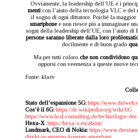
Ovviamente, la leadership dell’UE e i princi
menti
con l’aiuto della tecnologia VLC e del 
il sogno di ogni dittatore. Poiché la maggior
smartphone
e non riesce più a immaginare una 
sogni della leadership dell’UE, con l’aiuto d
persone saranno liberate dalla loro problematic
docilmente e di buon grado
qual
Ma per tutti coloro
che non condividono qu
opporsi con veemenza a queste nuove tec
Fonte: kla.tv
Coll
Stato dell’espansione 5G:
https://www.dslweb.
Cos’è il 6G:
https://de.wikipedia.org/wiki/6G
https://www.hcd-consulting.de/technologie-der
Hexa-X
:
https://hexa-x.eu/about/
Lundmark, CEO di Nokia:
https://www.derstan
direkt-in-unseren-koerper-eingebaut