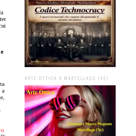
da
ter
cui
 e
ARTE OTTICA A MARTELLAGO (VE)
sta
 a
e,
D
ro