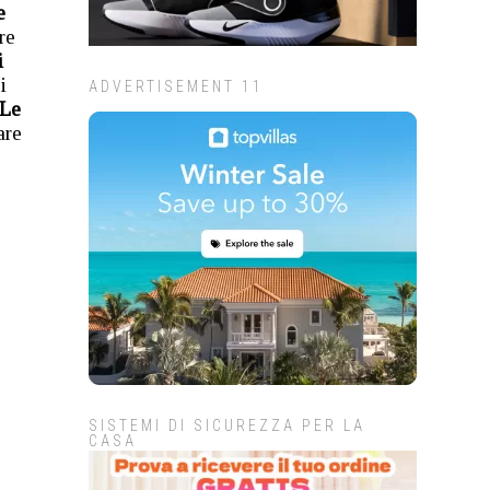
e
re
i
i
ADVERTISEMENT 11
Le
are
SISTEMI DI SICUREZZA PER LA
CASA