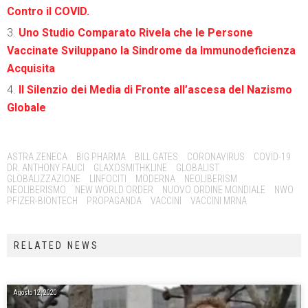
Contro il COVID.
Uno Studio Comparato Rivela che le Persone
Vaccinate Sviluppano la Sindrome da Immunodeficienza
Acquisita
Il Silenzio dei Media di Fronte all’ascesa del Nazismo
Globale
Tags:
ASTRA ZENECA
BIG PHARMA
BILL GATES
CORONAVIRUS
COVID-19
DR. ANTHONY FAUCI
GLAXOSMITHKLINE
GLOBALIST
GLOBALIZZAZIONE
LINFOCITI
MODERNA
NEOLIBERISM
NEOLIBERISMO
NEW WORLD ORDER
NUOVO ORDINE MONDIALE
NWO
PFIZER-BIONTECH
PROPAGANDA
VACCINI
VACCINI MRNA
RELATED NEWS
Agosto 12, 2020