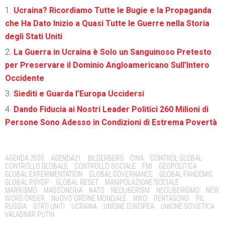
Ucraina? Ricordiamo Tutte le Bugie e la Propaganda
che Ha Dato Inizio a Quasi Tutte le Guerre nella Storia
degli Stati Uniti
La Guerra in Ucraina è Solo un Sanguinoso Pretesto
per Preservare il Dominio Angloamericano Sull’Intero
Occidente
Siediti e Guarda l’Europa Uccidersi
Dando Fiducia ai Nostri Leader Politici 260 Milioni di
Persone Sono Adesso in Condizioni di Estrema Povertà
Tags:
AGENDA 2030
AGENDA21
BILDERBERG
CINA
CONTROL GLOBAL
CONTROLLO GLOBALE
CONTROLLO SOCIALE
FMI
GEOPOLITICA
GLOBAL EXPERIMENTATION
GLOBAL GOVERNANCE
GLOBAL PANDEMIC
GLOBAL PSYOP
GLOBAL RESET
MANIPOLAZIONE SOCIALE
MARXISMO
MASSONERIA
NATO
NEOLIBERISM
NEOLIBERISMO
NEW
WORD ORDER
NUOVO ORDINE MONDIALE
NWO
PENTAGONO
PIL
RUSSIA
STATI UNITI
UCRAINA
UNIONE EUROPEA
UNIONE SOVIETICA
VALADIMIR PUTIN