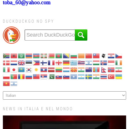
toba_60@yahoo.com
DUCKDUCKGO NO SPY
NEWS IN ITALIA E NEL MONDO