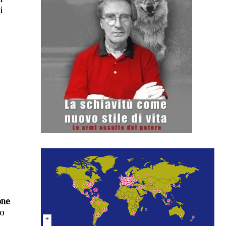
i
one
no