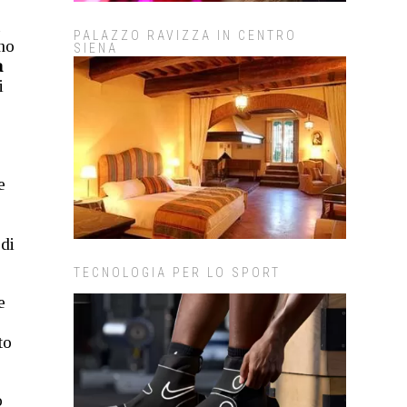
l
PALAZZO RAVIZZA IN CENTRO
nno
SIENA
a
i
e
 di
TECNOLOGIA PER LO SPORT
e
to
o