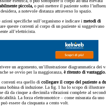
sione elettrica, o può sottoporre il corpo ad una elevata
abilmente piccola,
o può mettere il paziente sotto l’influen
 desidera, a notevole distanza attraverso lo spazio.
azioni specifiche sull’organismo e indicare i
metodi di
are queste correnti al corpo di un paziente si suggerivano
ente all’elettricista.
crivere un argomento, un’illustrazione diagrammatica dei v
anche se ovvio per la maggioranza,
è ritenuto di vantaggio.
 correnti era quello di
collegare il corpo del paziente a d
na bobina di induzione. La fig. 1 ha lo scopo di illustrare
he dà da cinque a diecimila vibrazioni complete al second
ticabilità. La forza elettromotrice – come misurata da uno
 può essere da cinquanta a cento volt.