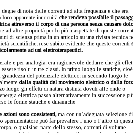
 degne di nota delle correnti ad alta frequenza e che era
a loro apparente innocuità
che rendeva possibile il passag
ttrica attraverso il corpo di una persona senza causare dol
 ad altre proprietà per lo più inaspettate di queste corrent
ini di scienza prima in un articolo su una rivista tecnica n
ietà scientifiche, rese subito evidente che queste correnti
s
icolarmente ad usi elettroterapeutici.
erale e per analogia, era ragionevole dedurre che gli effet
essere risolti in tre classi. In primo luogo le statiche, cioè
 grandezza del potenziale elettrico; in secondo luogo le
palmente
dalla qualità del movimento elettrico o dalla forz
erzo luogo gli effetti di natura distinta dovuti alle onde o
l’energia elettrica passa alternativamente in successione pi
rso le forme statiche e dinamiche.
e azioni sono coesistenti,
ma con un’adeguata selezione di
o sperimentatore può far prevalere l’uno o l’altro di quest
 corpo, o qualsiasi parte dello stesso, correnti di volume