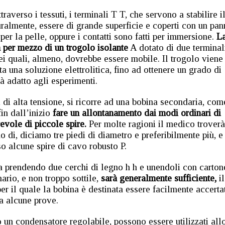
traverso i tessuti, i terminali T T, che servono a stabilire i
uralmente, essere di grande superficie e coperti con un pa
 per la pelle, oppure i contatti sono fatti per immersione.
L
a per mezzo di un trogolo isolante
A dotato di due terminal
dei quali, almeno, dovrebbe essere mobile. Il trogolo viene
a una soluzione elettrolitica, fino ad ottenere un grado di
à adatto agli esperimenti.
 di alta tensione, si ricorre ad una bobina secondaria, com
in dall’inizio
fare un allontanamento dai modi ordinari di
vole di piccole spire.
Per molte ragioni il medico troverà
di, diciamo tre piedi di diametro e preferibilmente più, e
o alcune spire di cavo robusto P.
a prendendo due cerchi di legno h h e unendoli con carton
ario, e non troppo sottile,
sarà generalmente sufficiente,
il
per il quale la bobina è destinata essere facilmente accerta
a alcune prove.
 un condensatore regolabile, possono essere utilizzati all