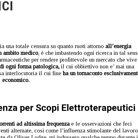
CI
sia una totale censura su quanto ruoti attorno
all’energia
in ambito medico
, è che imbastendo ogni ricerca in tal sen
farmaceutiche per rendere profittevole un mercato che vive
i ogni forma patologica,
il cui obbiettivo non e’ mai una
interlocutoria il cui fine
ha un tornaconto esclusivament
economico.
enza per Scopi Elettroterapeutici
orrenti ad altissima frequenza
e le osservazioni che feci
enti alternate, così come l’influenza stimolante del lavoro
te da Oliver Lodge, mi indussero qualche tempo durante i