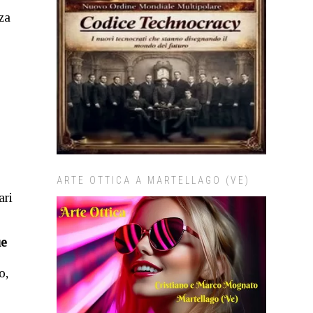
za
ARTE OTTICA A MARTELLAGO (VE)
ari
ue
o,