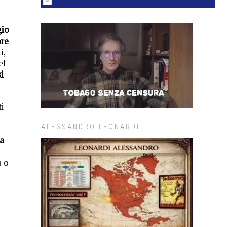
gio
ore
i,
el
i
ti
ALESSANDRO LEONARDI
a
ù o
i