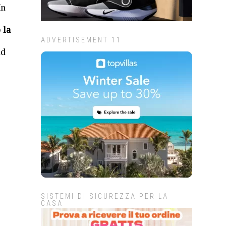
In
 la
ADVERTISEMENT 11
ad
SISTEMI DI SICUREZZA PER LA
CASA