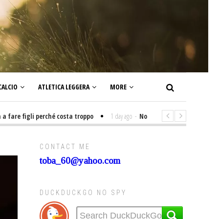
CALCIO
ATLETICA LEGGERA
MORE
figli perché costa troppo
1 day ago
-
Non mi interesso di politica signi
CONTACT ME
toba_60@yahoo.com
DUCKDUCKGO NO SPY