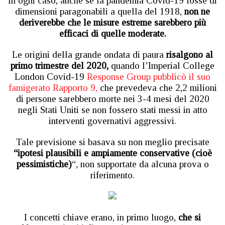
In ogni caso, anche se la pandemia Covid-19 fosse di
dimensioni paragonabili a quella del 1918,
non ne
deriverebbe che le misure estreme sarebbero più
efficaci di quelle moderate.
Le origini della grande ondata di paura
risalgono al
primo trimestre del 2020,
quando l’Imperial College
London Covid-19
Response Group pubblicò il suo
famigerato Rapporto 9,
che prevedeva che 2,2 milioni
di persone sarebbero morte nei 3-4 mesi del 2020
negli Stati Uniti se non fossero stati messi in atto
interventi governativi aggressivi.
Tale previsione si basava su non meglio precisate
“ipotesi plausibili e ampiamente conservative (cioè
pessimistiche)
“, non supportate da alcuna prova o
riferimento.
I concetti chiave erano, in primo luogo,
che si