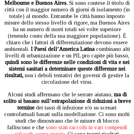
Melbourne e Buenos Aires.
Si sono contese il titolo di
città con il maggior numero di giorni di isolamento (in
totale) al mondo. Entrambe le città hanno imposto
misure dello stesso livello di rigore, ma Buenos Aires
ha un numero di morti totali sei volte superiore
(tenendo conto della sua maggiore popolazione). È
chiaro che i fattori di differenziazione devono essere
ambientali.
I Paesi dell’America Latina
combinano alti
livelli di urbanizzazione e un PIL pro capite più basso,
quindi sono le differenze nelle condizioni di vita e nei
sistemi sanitari a determinare queste differenze nei
risultati,
non i deboli tentativi dei governi di gestire la
circolazione del virus.
Alcuni studi affermano che le serrate aiutano,
ma di
solito si basano sull’estrapolazione di riduzioni a breve
termine
dei tassi di infezione e/o su scenari
controfattuali basati sulla modellazione. Ci sono molti
studi che dimostrano che le misure di blocco
falliscono e che
sono stati raccolti in vari compendi
sul web, come questo.
Ci sono troppi risultati