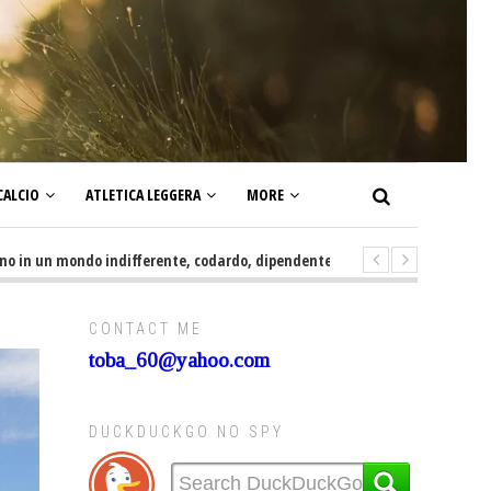
CALCIO
ATLETICA LEGGERA
MORE
 mondo indifferente, codardo, dipendente, irresponsabile, servile e sottom
CONTACT ME
toba_60@yahoo.com
DUCKDUCKGO NO SPY