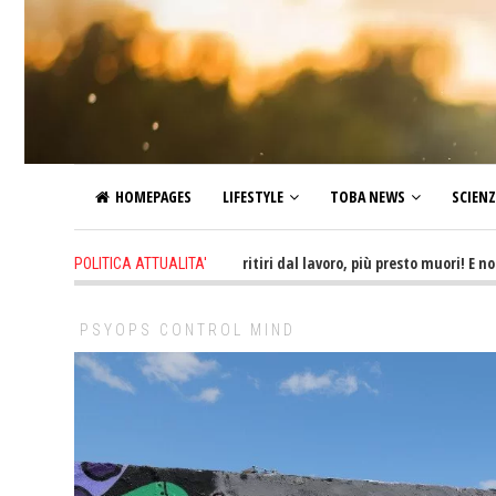
HOMEPAGES
LIFESTYLE
TOBA NEWS
SCIEN
3 hours ago
-
Più tardi ti ritiri dal lavoro, più presto muori! E non ti god
POLITICA ATTUALITA'
PSYOPS CONTROL MIND