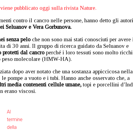
viene pubblicato oggi sulla rivista Nature.
menti contro il cancro nelle persone, hanno detto gli autor
ei Seluanov e Vera Gorbunova.
nei senza pelo
che non sono mai stati conosciuti per avere 
ta di 30 anni. Il gruppo di ricerca guidato da Seluanov e
o protetti dal cancro
perché i loro tessuti sono molto ricchi
to peso molecolare (HMW-HA).
iziata dopo aver notato che una sostanza appiccicosa nella
o le pompe a vuoto e i tubi. Hanno anche osservato che, a
tri media contenenti cellule umane,
topi e porcellini d’Ind
n erano viscosi.
Al
termine
della