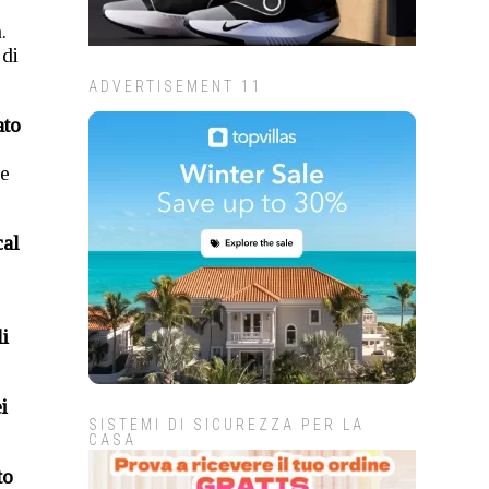
.
 di
ADVERTISEMENT 11
ato
ne
cal
li
i
SISTEMI DI SICUREZZA PER LA
CASA
to