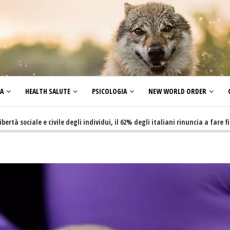
ZA
HEALTH SALUTE
PSICOLOGIA
NEW WORLD ORDER
iale e civile degli individui, il 62% degli italiani rinuncia a fare figli per
a, non resta altro che l'insubordinazione civile e l'obiezione fiscale