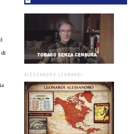
i
il
 di
ALESSANDRO LEONARDI
ia