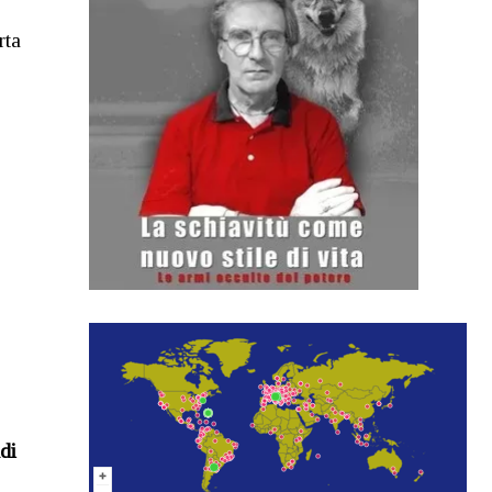
rta
di