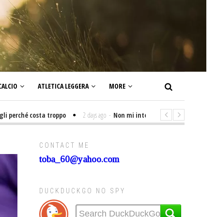
CALCIO
ATLETICA LEGGERA
MORE
ché costa troppo
2 days ago
-
Non mi interesso di politica significa sem
CONTACT ME
toba_60@yahoo.com
DUCKDUCKGO NO SPY