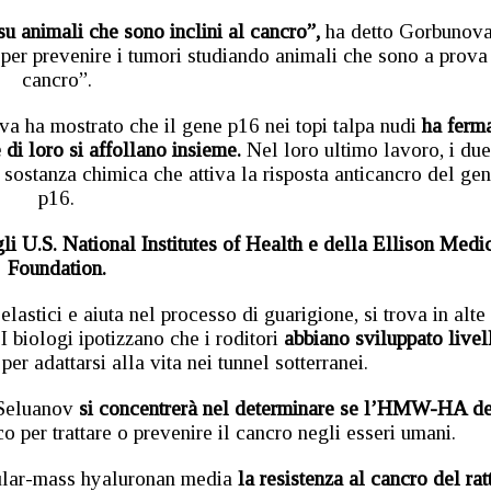
su animali che sono inclini al cancro”,
ha detto Gorbunova
 per prevenire i tumori studiando animali che sono a prova
cancro”.
a ha mostrato che il gene p16 nei topi talpa nudi
ha ferm
 di loro si affollano insieme.
Nel loro ultimo lavoro, i due
stanza chimica che attiva la risposta anticancro del ge
p16.
li U.S. National Institutes of Health e della Ellison Medi
Foundation.
lastici e aiuta nel processo di guarigione, si trova in alte
 I biologi ipotizzano che i roditori
abbiano sviluppato livel
per adattarsi alla vita nei tunnel sotterranei.
 Seluanov
si concentrerà nel determinare se l’HMW-HA de
o per trattare o prevenire il cancro negli esseri umani.
cular-mass hyaluronan media
la resistenza al cancro del rat