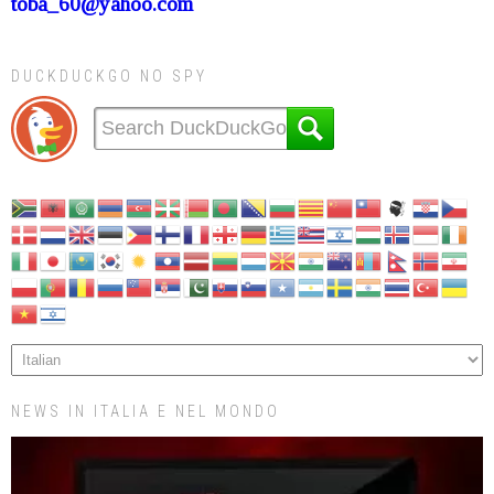
toba_60@yahoo.com
DUCKDUCKGO NO SPY
NEWS IN ITALIA E NEL MONDO