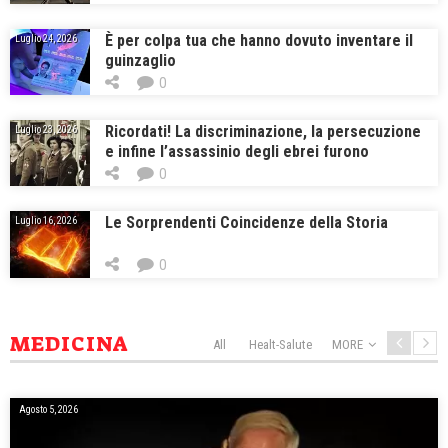
peste, della pestilenza, della guerra e degli
inferi
È per colpa tua che hanno dovuto inventare il
Luglio 24, 2026
guinzaglio
0
Ricordati! La discriminazione, la persecuzione
Luglio 23, 2026
e infine l’assassinio degli ebrei furono
giustificati per il bene della salute della
0
nazione
Le Sorprendenti Coincidenze della Storia
Luglio 16, 2026
0
MEDICINA
All
Healt-Salute
MORE
Agosto 5, 2026