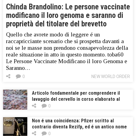
Chinda Brandolino: Le persone vaccinate
modificano il loro genoma e saranno di
proprietà del titolare del brevetto
Quello che avrete modo di leggere é un
raccapricciante scenario che si prospetta davanti a
noi se le masse non prendono consapevolezza della
reale situazione in atto in questo momento. toba60
Le Persone Vaccinate Modificano il loro Genoma e
Saranno…
0
NEW WORLD ORDER
Articolo fondamentale per comprendere il
Agosto 4, 2026
lavaggio del cervello in corso elaborato al
Tavistock Institute
0
Non é una coincidenza: Pfizer scritto al
Luglio 26, 2026
contrario diventa Rezifp, ed é un antico nome
ebraico cananeo che indica Resheph, il dio della
0