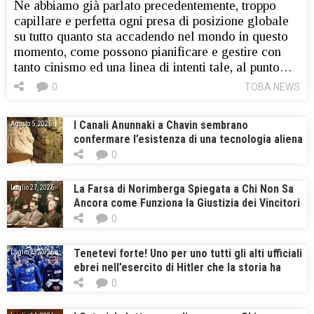
Ne abbiamo già parlato precedentemente, troppo
capillare e perfetta ogni presa di posizione globale
su tutto quanto sta accadendo nel mondo in questo
momento, come possono pianificare e gestire con
tanto cinismo ed una linea di intenti tale, al punto…
0
TOBA NEWS
I Canali Anunnaki a Chavin sembrano
Agosto 5, 2026
confermare l’esistenza di una tecnologia aliena
dell’antichità
0
La Farsa di Norimberga Spiegata a Chi Non Sa
Luglio 27, 2026
Ancora come Funziona la Giustizia dei Vincitori
0
Tenetevi forte! Uno per uno tutti gli alti ufficiali
Luglio 23, 2026
ebrei nell’esercito di Hitler che la storia ha
tenuto nascosto
0