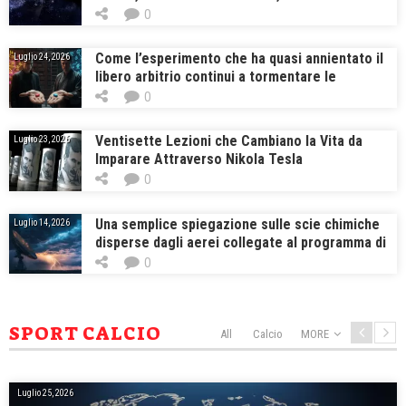
Masse e che Porrebbero Fine a Guerre Malattie
0
e Carestie
Come l’esperimento che ha quasi annientato il
Luglio 24, 2026
libero arbitrio continui a tormentare le
neuroscienze
0
Ventisette Lezioni che Cambiano la Vita da
Luglio 23, 2026
Imparare Attraverso Nikola Tesla
0
Una semplice spiegazione sulle scie chimiche
Luglio 14, 2026
disperse dagli aerei collegate al programma di
ricerca haarp
0
SPORT CALCIO
All
Calcio
MORE
Luglio 25, 2026