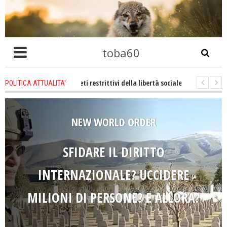
toba60
zione e decreti restrittivi della libertà sociale e civile degli individui, il
POLITICA ATTUALITA'
! Le atrocità a Gaza non sono altro che l'incarnazione perfetta dei nostri va
NEW WORLD ORDER
SFIDARE IL DIRITTO
INTERNAZIONALE? UCCIDERE
MILIONI DI PERSONE? E ALLORA?