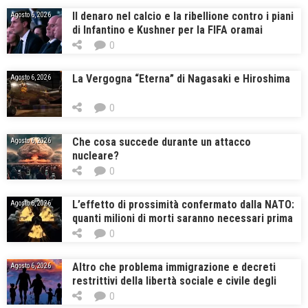
Il denaro nel calcio e la ribellione contro i piani
Agosto 6, 2026
di Infantino e Kushner per la FIFA oramai
diventata un’organizzazione di stampo mafioso
0
La Vergogna “Eterna” di Nagasaki e Hiroshima
Agosto 6, 2026
0
Che cosa succede durante un attacco
Agosto 6, 2026
nucleare?
0
L’effetto di prossimità confermato dalla NATO:
Agosto 6, 2026
quanti milioni di morti saranno necessari prima
che le autorità civili decidano di prendere atto
0
di questa realtà fisica
Altro che problema immigrazione e decreti
Agosto 6, 2026
restrittivi della libertà sociale e civile degli
individui, il 62% degli italiani rinuncia a fare figli
0