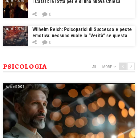
I Catari: la lotta per e di una nuova Chiesa
Luglio 14, 2026
0
Wilhelm Reich: Psicopatici di Successo e peste
Luglio 10, 2026
emotiva: nessuno vuole la “Verità” se questa
“Verità” non gli si addice e non gli serve
0
PSICOLOGIA
All
MORE
Agosto 5, 2026