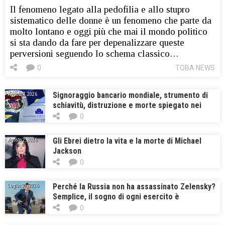
Il fenomeno legato alla pedofilia e allo stupro
sistematico delle donne è un fenomeno che parte da
molto lontano e oggi più che mai il mondo politico
si sta dando da fare per depenalizzare queste
perversioni seguendo lo schema classico…
0
TOBA NEWS
Signoraggio bancario mondiale, strumento di
Agosto 4, 2026
schiavitù, distruzione e morte spiegato nei
dettagli, ecco come fanno a farla franca e chi
0
sono
Gli Ebrei dietro la vita e la morte di Michael
Agosto 2, 2026
Jackson
0
Perché la Russia non ha assassinato Zelensky?
Luglio 31, 2026
Semplice, il sogno di ogni esercito è
combattere contro un idiota!
0