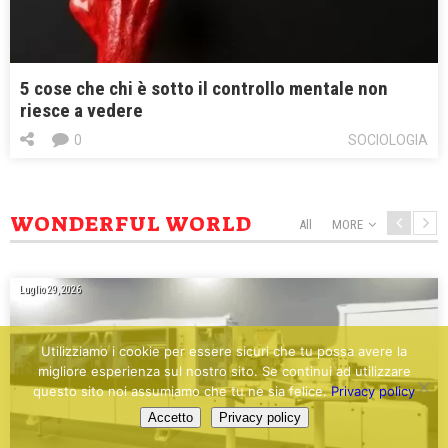
5 cose che chi è sotto il controllo mentale non
riesce a vedere
0
SOCIOLOGIA
WONDERFUL WORLD
All
MORE
Luglio 29, 2026
Utilizziamo i cookie per essere sicuri che tu possa avere la
migliore esperienza sul nostro sito. Se continui ad utilizzare
questo sito noi assumiamo che tu ne sia felice.
Privacy policy
Accetto
Privacy policy