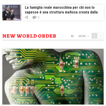
perché costa troppo
La famiglia reale marocchina per chi non lo
Agosto 5, 2026
sapesse è una struttura mafiosa creata dalla
DGSE, dalla CIA e dal Mossad
0
NEW WORLD ORDER
All
MORE
Agosto 4, 2026