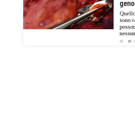
geno
Quello
sono r
posson
nessun
0