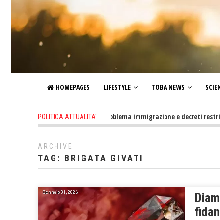
HOMEPAGES
LIFESTYLE
TOBA NEWS
SCIE
-5 min. ago
-
Altro che problema immigrazione e decreti restrittivi del
POLITICA ATTUALITA'
ARCHIVE
TAG:
BRIGATA GIVATI
Gennaio 31, 2026
Diama
fidan