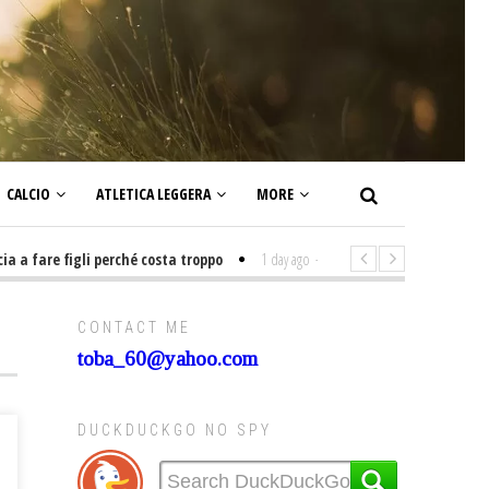
CALCIO
ATLETICA LEGGERA
MORE
fare figli perché costa troppo
1 day ago
-
Non mi interesso di politica s
CONTACT ME
toba_60@yahoo.com
DUCKDUCKGO NO SPY