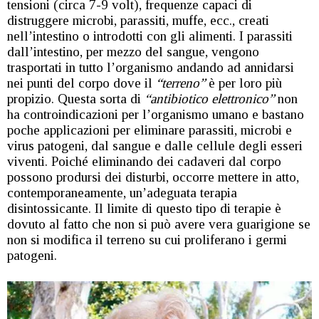
tensioni (circa 7-9 volt), frequenze capaci di
distruggere microbi, parassiti, muffe, ecc., creati
nell’intestino o introdotti con gli alimenti. I parassiti
dall’intestino, per mezzo del sangue, vengono
trasportati in tutto l’organismo andando ad annidarsi
nei punti del corpo dove il
“terreno”
è per loro più
propizio. Questa sorta di
“antibiotico elettronico”
non
ha controindicazioni per l’organismo umano e bastano
poche applicazioni per eliminare parassiti, microbi e
virus patogeni, dal sangue e dalle cellule degli esseri
viventi. Poiché eliminando dei cadaveri dal corpo
possono prodursi dei disturbi, occorre mettere in atto,
contemporaneamente, un’adeguata terapia
disintossicante. Il limite di questo tipo di terapie è
dovuto al fatto che non si può avere vera guarigione se
non si modifica il terreno su cui proliferano i germi
patogeni.