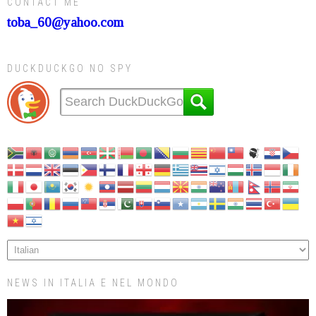
CONTACT ME
toba_60@yahoo.com
DUCKDUCKGO NO SPY
NEWS IN ITALIA E NEL MONDO