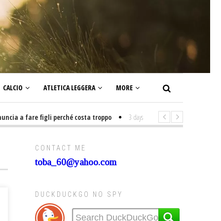
CALCIO
ATLETICA LEGGERA
MORE
a a fare figli perché costa troppo
3 days ago
-
Non mi interesso di politi
CONTACT ME
toba_60@yahoo.com
DUCKDUCKGO NO SPY