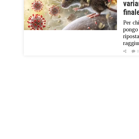
varia
final
Per ch
pongo 
ripost
raggiu
0