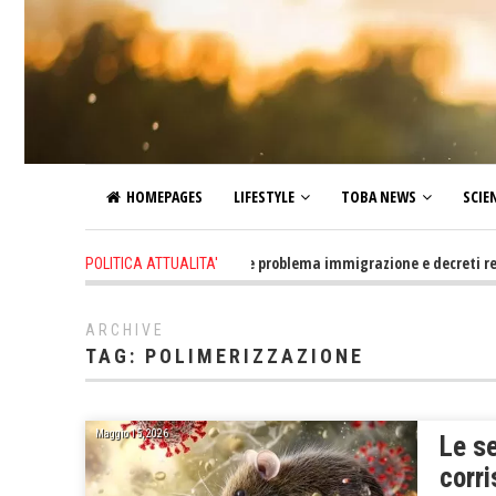
HOMEPAGES
LIFESTYLE
TOBA NEWS
SCIE
2 days ago
-
Altro che problema immigrazione e decreti restrittivi
POLITICA ATTUALITA'
ARCHIVE
TAG:
POLIMERIZZAZIONE
Maggio 15, 2026
Le se
corr