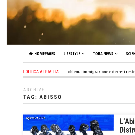
HOMEPAGES
LIFESTYLE
TOBA NEWS
SCIE
2 days ago
-
Altro che problema immigrazione e decreti restrittivi de
POLITICA ATTUALITA'
ARCHIVE
TAG:
ABISSO
Agosto 29, 2024
L’Ab
Distr