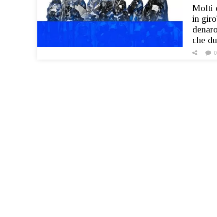
Molti 
in gir
denaro
che du
0