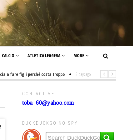
CALCIO
ATLETICA LEGGERA
MORE
 fare figli perché costa troppo
3 days ago
-
Non mi interesso di politica
CONTACT ME
toba_60@yahoo.com
DUCKDUCKGO NO SPY
e