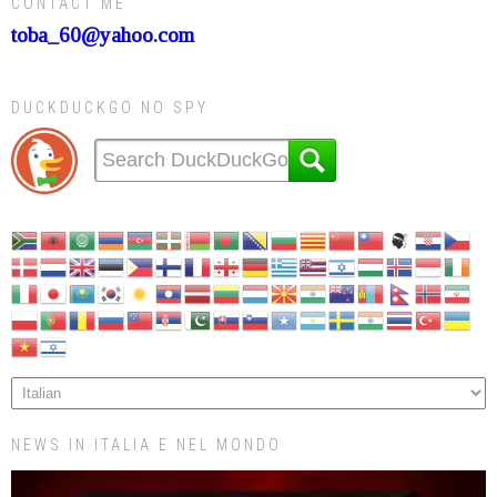
CONTACT ME
toba_60@yahoo.com
DUCKDUCKGO NO SPY
NEWS IN ITALIA E NEL MONDO