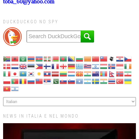
toba_60@yahoo.com
DUCKDUCKGO NO SPY
NEWS IN ITALIA E NEL MONDO