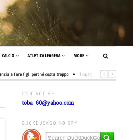
CALCIO
ATLETICA LEGGERA
MORE
a fare figli perché costa troppo
1 day ago
-
Non mi interesso di politica
CONTACT ME
toba_60@yahoo.com
DUCKDUCKGO NO SPY