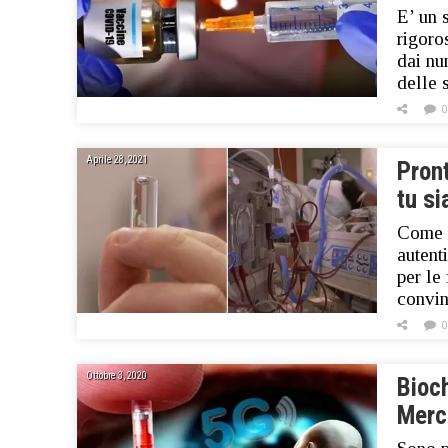
E’ un 
rigoros
dai nu
delle 
0
Aprile 28, 2021
Pront
tu s
Come u
autent
per le
convin
0
Ottobre 3, 2020
Bioc
Merc