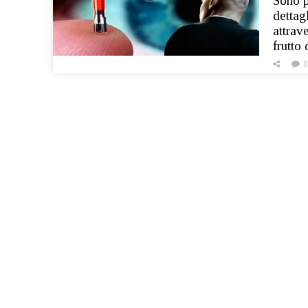
Sono p
dettag
attrav
frutto
0