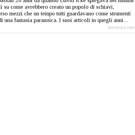
assati 20 anni da quando David Icke spiegava nei minimi
li su come avrebbero creato un popolo di schiavi,
erso mezzi che un tempo tutti guardavano come strumenti
 di una fantasia paranoica. I suoi articoli in quegli anni…
NEW WORLD ORDE