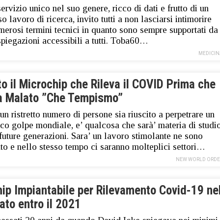
servizio unico nel suo genere, ricco di dati e frutto di un
o lavoro di ricerca, invito tutti a non lasciarsi intimorire
merosi termini tecnici in quanto sono sempre supportati da
spiegazioni accessibili a tutti. Toba60…
MEDICIN
o il Microchip che Rileva il COVID Prima che
ia Malato ”Che Tempismo”
n ristretto numero di persone sia riuscito a perpetrare un
ico golpe mondiale, e’ qualcosa che sarà’ materia di studi
 future generazioni. Sara’ un lavoro stimolante ne sono
to e nello stesso tempo ci saranno molteplici settori…
NEW WORLD ORDE
hip Impiantabile per Rilevamento Covid-19 ne
ato entro il 2021