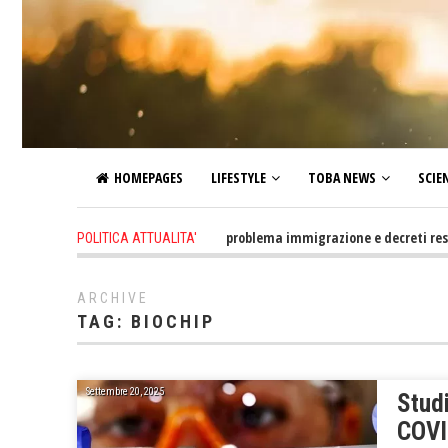
HOMEPAGES
LIFESTYLE
TOBA NEWS
SCIE
12 hours ago
-
Altro che problema immigrazione e decreti restrittivi d
POLITICA ATTUALITA'
ARCHIVE
TAG:
BIOCHIP
Settembre 20, 2025
Studi
COVI