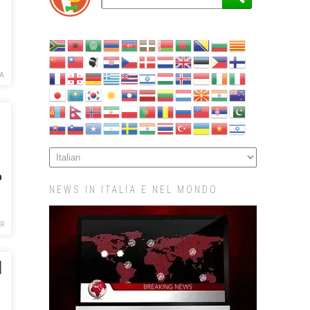
A
o
NEWS IN ITALIA E NEL MONDO
R
l