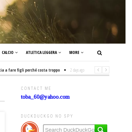
CALCIO
ATLETICA LEGGERA
MORE
are figli perché costa troppo
2 days ago
-
Non mi interesso di politica s
CONTACT ME
toba_60@yahoo.com
DUCKDUCKGO NO SPY