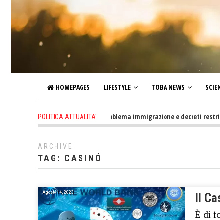
HOMEPAGES
LIFESTYLE
TOBA NEWS
SCIE
1 day ago
-
Altro che problema immigrazione e decreti restrittivi dell
POLITICA ATTUALITA'
ARCHIVE
TAG:
CASINÓ
Agosto 14, 2023
Il C
È di f