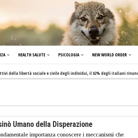
NZA
HEALTH SALUTE
PSICOLOGIA
NEW WORLD ORDER
a libertà sociale e civile degli individui, il 62% degli italiani rinuncia a f
asinò Umano della Disperazione
ondamentale importanza conoscere i meccanismi che