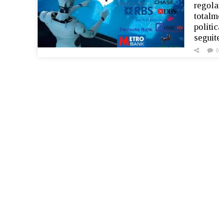
regola
totalm
politi
seguit
0