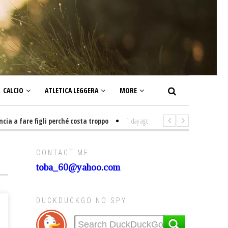
CALCIO
ATLETICA LEGGERA
MORE
 fare figli perché costa troppo
1 day ago
-
Non mi interesso di politica 
CONTACT ME
toba_60@yahoo.com
DUCKDUCKGO NO SPY