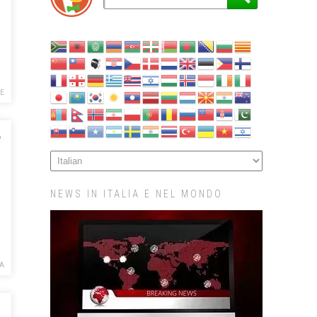
NE
e
NEWS IN ITALIA E NEL MONDO
CA