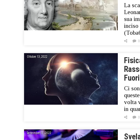
La sca
Leonar
sua im
inciso
(Toba6
0
Ottobre 13, 2022
Fisic
Rasse
Fuori
Ci son
queste
volta 
in qua
0
Settembre 11, 2022
Svela