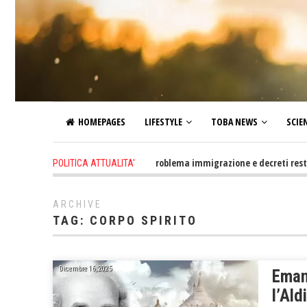
HOMEPAGES
LIFESTYLE
TOBA NEWS
SCIE
14 hours ago
-
Altro che problema immigrazione e decreti restrittivi de
POLITICA ATTUALITA'
ARCHIVE
TAG:
CORPO SPIRITO
Dicembre 16, 2025
Eman
l’Ald