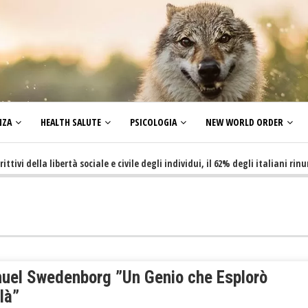
NZA
HEALTH SALUTE
PSICOLOGIA
NEW WORLD ORDER
lla libertà sociale e civile degli individui, il 62% degli italiani rinuncia a
uel Swedenborg ”Un Genio che Esplorò
ilà”