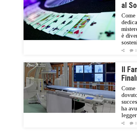
al So
Come a
dedica
mister
è dive
sosten
0
Agosto 25, 2022
Il F
Final
Come è
dovuto
succes
ha avu
legge
0