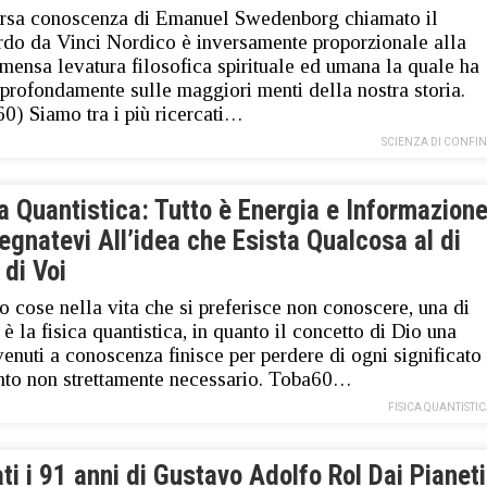
rsa conoscenza di Emanuel Swedenborg chiamato il
do da Vinci Nordico è inversamente proporzionale alla
mensa levatura filosofica spirituale ed umana la quale ha
 profondamente sulle maggiori menti della nostra storia.
0) Siamo tra i più ricercati…
SCIENZA DI CONFI
a Quantistica: Tutto è Energia e Informazion
gnatevi All’idea che Esista Qualcosa al di
 di Voi
o cose nella vita che si preferisce non conoscere, una di
 è la fisica quantistica, in quanto il concetto di Dio una
venuti a conoscenza finisce per perdere di ogni significato
nto non strettamente necessario. Toba60…
FISICA QUANTISTI
ti i 91 anni di Gustavo Adolfo Rol Dai Pianeti