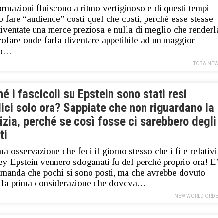
ormazioni fluiscono a ritmo vertiginoso e di questi tempi
 fare “audience” costi quel che costi, perché esse stesse
iventate una merce preziosa e nulla di meglio che renderl
colare onde farla diventare appetibile ad un maggior
ro…
TOBA NEW
é i fascicoli su Epstein sono stati resi
ici solo ora? Sappiate che non riguardano la
izia, perché se così fosse ci sarebbero degli
ti
ma osservazione che feci il giorno stesso che i file relativi
rey Epstein vennero sdoganati fu del perché proprio ora! E
manda che pochi si sono posti, ma che avrebbe dovuto
 la prima considerazione che doveva…
NEW WORLD ORDE