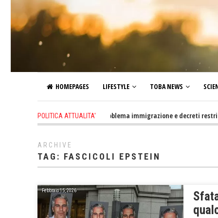
HOMEPAGES
LIFESTYLE
TOBA NEWS
SCIE
2 days ago
-
Altro che problema immigrazione e decreti restrittivi del
POLITICA ATTUALITA'
ARCHIVE
TAG:
FASCICOLI EPSTEIN
Febbraio 15, 2026
Sfata
qual