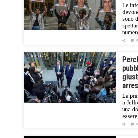
Le inf
devono
sono d
spetta
nume
0
Febbraio 14, 2026
Perch
pubbl
giust
arres
La pri
a Jeff
una do
essere
0