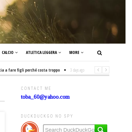
CALCIO
ATLETICA LEGGERA
MORE
fare figli perché costa troppo
3 days ago
-
Non mi interesso di politica 
CONTACT ME
toba_60@yahoo.com
DUCKDUCKGO NO SPY