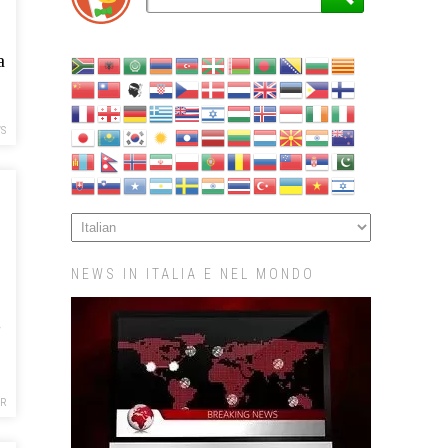
a
S
NEWS IN ITALIA E NEL MONDO
’
R