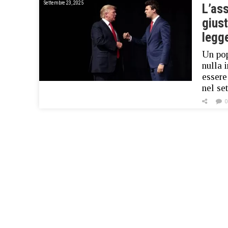
Settembre 23, 2025
L’ass
giust
legg
Un pop
nulla 
essere
nel se
0