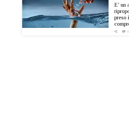
E’ un 
riprop
preso 
compro
0