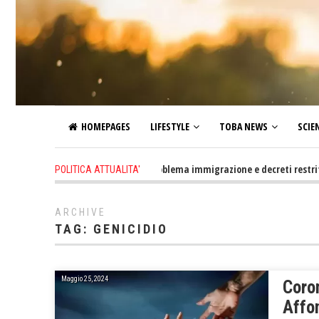
HOMEPAGES
LIFESTYLE
TOBA NEWS
SCIE
1 day ago
-
Altro che problema immigrazione e decreti restrittivi del
POLITICA ATTUALITA'
ARCHIVE
TAG:
GENICIDIO
Maggio 25, 2024
Coro
Affon