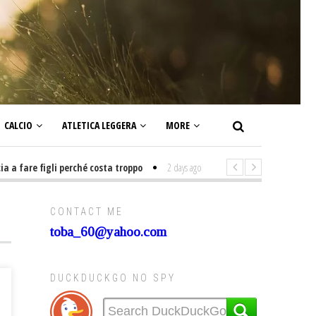
CALCIO
ATLETICA LEGGERA
MORE
are figli perché costa troppo
2 days ago
-
Non mi interesso di politica s
CONTACT ME
toba_60@yahoo.com
DUCKDUCKGO NO SPY