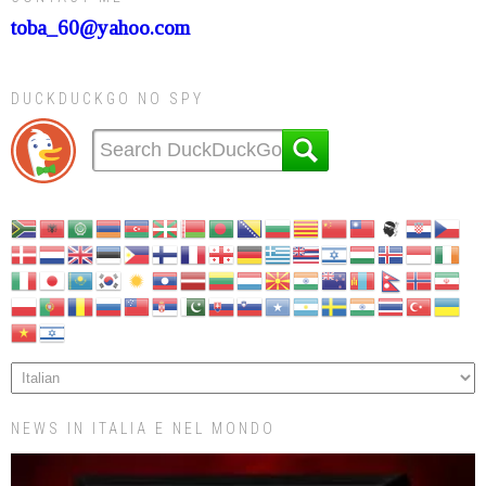
toba_60@yahoo.com
DUCKDUCKGO NO SPY
NEWS IN ITALIA E NEL MONDO