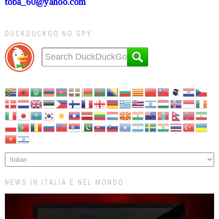
toba_60@yahoo.com
DUCKDUCKGO NO SPY
NEWS IN ITALIA E NEL MONDO