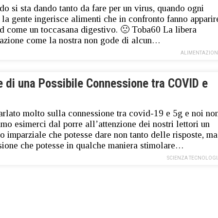
do si sta dando tanto da fare per un virus, quando ogni
 la gente ingerisce alimenti che in confronto fanno apparir
id come un toccasana digestivo. 🙁 Toba60 La libera
azione come la nostra non gode di alcun…
ALIMENTAZION
e di una Possibile Connessione tra COVID e
parlato molto sulla connessione tra covid-19 e 5g e noi no
mo esimerci dal porre all’attenzione dei nostri lettori un
io imparziale che potesse dare non tanto delle risposte, ma
sione che potesse in qualche maniera stimolare…
SCIENZA TECNOLOGI