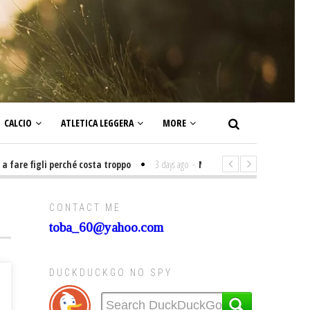
CALCIO
ATLETICA LEGGERA
MORE
e figli perché costa troppo
3 days ago
-
Non mi interesso di politica sig
CONTACT ME
toba_60@yahoo.com
DUCKDUCKGO NO SPY