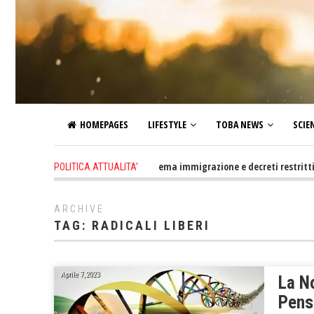
HOMEPAGES
LIFESTYLE
TOBA NEWS
SCIE
2 days ago
-
Altro che problema immigrazione e decreti restrittivi della 
POLITICA ATTUALITA'
ARCHIVE
TAG:
RADICALI LIBERI
Aprile 7, 2023
La No
Pens