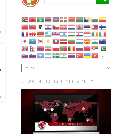
e
E
n
NEWS IN ITALIA E NEL MONDO
A