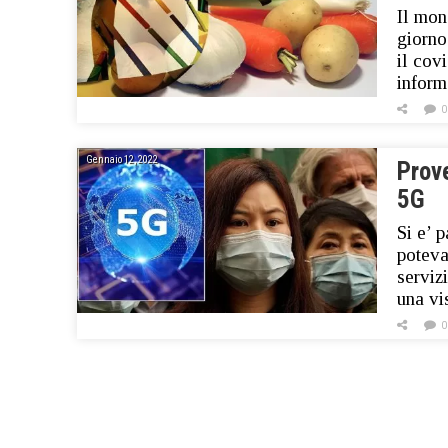
Il mon
giorno
il cov
inform
0
Gennaio 12, 2022
Prov
5G
Si e’ 
poteva
serviz
una vi
0