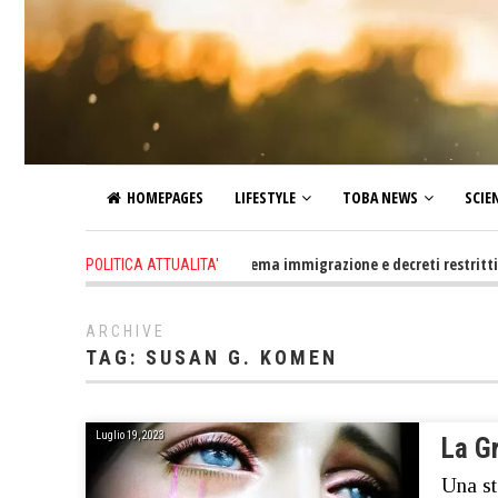
HOMEPAGES
LIFESTYLE
TOBA NEWS
SCIE
1 hour ago
-
Altro che problema immigrazione e decreti restrittivi della 
POLITICA ATTUALITA'
ARCHIVE
TAG:
SUSAN G. KOMEN
Luglio 19, 2023
La G
Una st