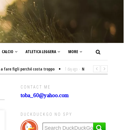
CALCIO
ATLETICA LEGGERA
MORE
e figli perché costa troppo
1 day ago
-
Non mi interesso di politica sig
CONTACT ME
toba_60@yahoo.com
DUCKDUCKGO NO SPY
o