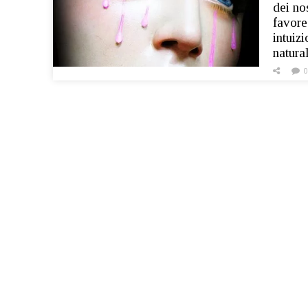
dei no
favore
intuiz
natura
0