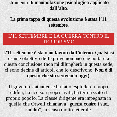
strumento di
manipolazione psicologica applicato
dall’alto
.
La prima tappa di questa evoluzione è stata l’11
settembre.
L’11 SETTEMBRE E LA GUERRA CONTRO IL
TERRORISMO
L’11 settembre è stato un lavoro dall’interno.
Qualsiasi
esame obiettivo delle prove non può che portare a
questa conclusione (non mi dilungherò in questa sede,
ci sono decine di articoli che lo descrivono
. Non è di
questo che sto scrivendo oggi).
Il governo statunitense ha fatto esplodere i propri
edifici, ha ucciso i propri civili, ha terrorizzato il
proprio popolo. La classe dirigente era impegnata in
quella che Orwell chiamava
“guerra contro i suoi
sudditi”
, in senso molto letterale.