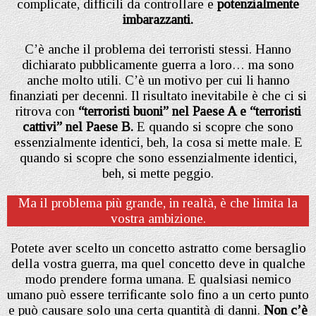
complicate, difficili da controllare e
potenzialmente
imbarazzanti.
C’è anche il problema dei terroristi stessi. Hanno
dichiarato pubblicamente guerra a loro… ma sono
anche molto utili. C’è un motivo per cui li hanno
finanziati per decenni. Il risultato inevitabile è che ci si
ritrova con
“terroristi buoni” nel Paese A e “terroristi
cattivi” nel Paese B.
E quando si scopre che sono
essenzialmente identici, beh, la cosa si mette male. E
quando si scopre che sono essenzialmente identici,
beh, si mette peggio.
Ma il problema più grande, in realtà, è che limita la
vostra ambizione.
Potete aver scelto un concetto astratto come bersaglio
della vostra guerra, ma quel concetto deve in qualche
modo prendere forma umana. E qualsiasi nemico
umano può essere terrificante solo fino a un certo punto
e può causare solo una certa quantità di danni.
Non c’è