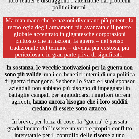
loro leader e distraggono l’attenzione dai problemi
politici interni.
Ma man mano che le nazioni diventano più potenti, la
tecnologia degli armamenti più avanzata e il potere
globale accentrato in gigantesche corporazioni
piuttosto che in nazioni, la guerra – nel senso
tradizionale del termine – diventa più costosa, più
pericolosa e in gran parte priva di significato.
In sostanza, le vecchie motivazioni per la guerra non
sono più valide
, ma i co-benefici interni di una politica
di guerra rimangono. Sebbene lo Stato e i suoi sponsor
aziendali non abbiano più bisogno di impegnarsi in
battaglie campali per aggiudicarsi i migliori terreni
agricoli,
hanno ancora bisogno che i loro sudditi
credano di essere sotto attacco.
In breve, per forza di cose, la “guerra” è passata
gradualmente dall’essere un vero e proprio conflitto
interstatale per il controllo delle risorse a uno