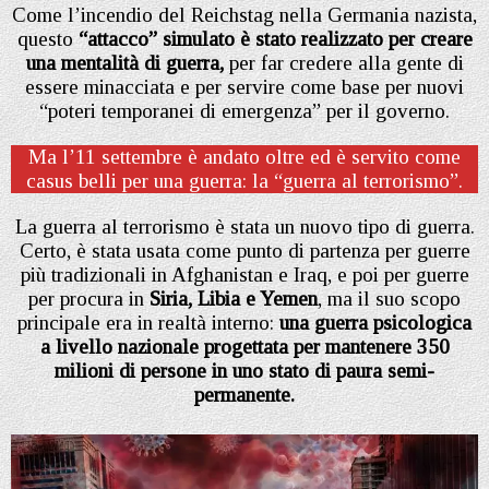
Come l’incendio del Reichstag nella Germania nazista,
questo
“attacco” simulato è stato realizzato per creare
una mentalità di guerra,
per far credere alla gente di
essere minacciata e per servire come base per nuovi
“poteri temporanei di emergenza” per il governo.
Ma l’11 settembre è andato oltre ed è servito come
casus belli per una guerra: la “guerra al terrorismo”.
La guerra al terrorismo è stata un nuovo tipo di guerra.
Certo, è stata usata come punto di partenza per guerre
più tradizionali in Afghanistan e Iraq, e poi per guerre
per procura in
Siria, Libia e Yemen
, ma il suo scopo
principale era in realtà interno:
una guerra psicologica
a livello nazionale progettata per mantenere 350
milioni di persone in uno stato di paura semi-
permanente.