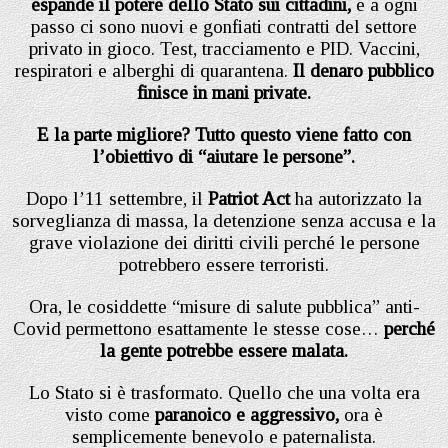
espande il potere dello Stato sui cittadini,
e a ogni
passo ci sono nuovi e gonfiati contratti del settore
privato in gioco. Test, tracciamento e PID. Vaccini,
respiratori e alberghi di quarantena.
Il denaro pubblico
finisce in mani private.
E la parte migliore? Tutto questo viene fatto con
l’obiettivo di “aiutare le persone”.
Dopo l’11 settembre, il
Patriot Act
ha autorizzato la
sorveglianza di massa, la detenzione senza accusa e la
grave violazione dei diritti civili perché le persone
potrebbero essere terroristi.
Ora, le cosiddette “misure di salute pubblica” anti-
Covid permettono esattamente le stesse cose…
perché
la gente potrebbe essere malata.
Lo Stato si è trasformato. Quello che una volta era
visto come
paranoico e aggressivo,
ora è
semplicemente benevolo e paternalista.