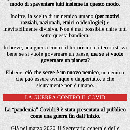
modo di spaventare tutti insieme in questo modo.
Inoltre, la scelta di un nemico umano
(per motivi
razziali, nazionali, etnici o ideologici)
è
inevitabilmente divisiva. Non è mai possibile unire tutti
sotto questa bandiera.
In breve, una guerra contro il terrorismo e i terroristi va
bene se si vuole governare un paese,
ma se si vuole
governare un pianeta?
Ebbene,
ciò che serve è un nuovo nemico
, un nemico
che può essere ovunque e dappertutto, e che
sicuramente non è umano.
LA GUERRA CONTRO IL COVID
La “pandemia” Covid19 è stata presentata al pubblico
come una guerra fin dall’inizio.
Già nel marzo 2020, il Segretario generale delle