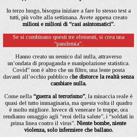
In terzo luogo, bisogna iniziare a fare lo stesso test a
tutti, più volte alla settimana. Avete appena creato
milioni e milioni di “casi asintomatici”.
Se si combinano questi tre elementi, si crea una
“pandemia”.
Hanno creato un nemico dal nulla, attraverso
un’ondata di propaganda e manipolazione statistica.
Covid” non è altro che un filtro, una lente posta
davanti all’occhio pubblico c
he distorce la realtà senza
cambiare nulla.
Come nella
“guerra al terrorismo”
, la minaccia reale è
quasi del tutto immaginaria, ma questa volta il quadro
è molto migliore. Invece di venerare le truppe, ora
rendiamo omaggio agli “eroi della salute”, i “soldati in
prima linea contro il virus”.
Niente bombe, niente
violenza, solo infermiere che ballano.