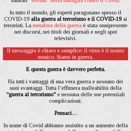
sanitari
“soldati” nella battaglia contro il Covid
.
In tutto il mondo, gli esperti paragonano spesso il
COVID-19
alla guerra al terrorismo e il COVID-19
ai
terroristi. La
metafora della guerra
è stata onnipresente
nei discorsi, nei titoli dei giornali e negli spot
televisivi.
Il messaggio è chiaro e semplice: il virus è il nostro
nemico. Siamo in guerra.
E questa guerra è davvero perfetta.
Ha tutti i vantaggi di una vera guerra e nessuno dei
suoi svantaggi. Tutta l’effimera malleabilità della
“guerra al terrorismo”
e nessuna delle sue potenziali
complicazioni.
Pensaci…
In nome di Covid abbiamo assistito a un aumento della