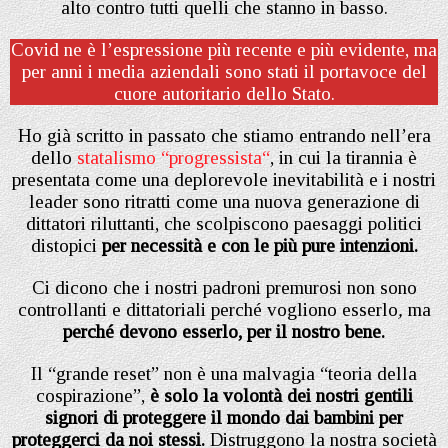
alto contro tutti quelli che stanno in basso.
Covid ne è l’espressione più recente e più evidente, ma
per anni i media aziendali sono stati il portavoce del
cuore autoritario dello Stato.
Ho già scritto in passato che stiamo entrando nell’era
dello
statalismo “progressista
“
, in cui la tirannia è
presentata come una deplorevole inevitabilità e i nostri
leader sono ritratti come una nuova generazione di
dittatori riluttanti, che scolpiscono paesaggi politici
distopici
per necessità e con le più pure intenzioni.
Ci dicono che i nostri padroni premurosi non sono
controllanti e dittatoriali perché vogliono esserlo
,
ma
perché devono esserlo, per il nostro bene.
Il “grande reset” non è una malvagia “teoria della
cospirazione”,
è solo la volontà dei nostri gentili
signori di proteggere il mondo dai bambini per
proteggerci da noi stessi.
Distruggono la nostra società