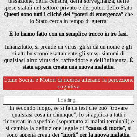
tassazione, della censura, della sorveglianza, delle
spese statali nel settore privato e dei poteri dello Stato.
Questi sono tutti i cliché dei “poteri di emergenza”
che
lo Stato cerca in tempo di guerra.
E lo hanno fatto con un semplice trucco in tre fasi.
Innanzitutto, si prende un virus, gli si dà un nome e gli
si attribuiscono esattamente gli stessi sintomi di
qualsiasi altro virus del raffreddore e dell’influenza.
È
stata appena creata una nuova malattia.
Come Social e Motori di ricerca alterano la percezione
cognitiva
Loading...
In secondo luogo, se si fa un test che può “trovare
qualsiasi cosa in chiunque”, lo si applica a tutti i
ricoverati in ospedale (soprattutto ai malati terminali) e
si cambia la definizione legale di
“causa di morte”,
si
sono appena creati dei
“morti” per la nuova malattia.