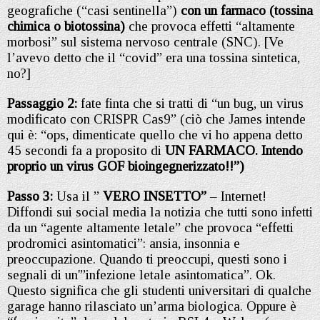
geografiche (“casi sentinella”)
con un farmaco (tossina
chimica o biotossina)
che provoca effetti “altamente
morbosi” sul sistema nervoso centrale (SNC). [Ve
l’avevo detto che il “covid” era una tossina sintetica,
no?]
Passaggio 2:
fate finta che si tratti di “un bug, un virus
modificato con CRISPR Cas9” (ciò che James intende
qui è: “ops, dimenticate quello che vi ho appena detto
45 secondi fa a proposito di
UN FARMACO. Intendo
proprio un virus GOF bioingegnerizzato!!”)
Passo 3:
Usa il ”
VERO INSETTO”
– Internet!
Diffondi sui social media la notizia che tutti sono infetti
da un “agente altamente letale” che provoca “effetti
prodromici asintomatici”: ansia, insonnia e
preoccupazione. Quando ti preoccupi, questi sono i
segnali di un'”infezione letale asintomatica”. Ok.
Questo significa che gli studenti universitari di qualche
garage hanno rilasciato un’arma biologica. Oppure è