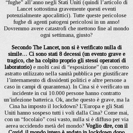
“fughe” all’anno negli Stati Uniti (quindi l’articolo di
Lancet sottostima gravemente questi eventi
potenzialmente apocalittici). Tutte queste pericolose
fughe di agenti patogeni pericolosi in un anno!
Dovremmo avere catastrofi che mettono fine al mondo
ogni settimana, giusto?
Secondo The Lancet, non si è verificato nulla di
simile… Ci sono stati 8 decessi (un evento grave e
tragico, che ha colpito proprio gli stessi operatori di
laboratorio)
e molti casi di “esposizione” (un concetto
astratto utilizzato nella sanità pubblica per giustificare
l’internamento di dissidenti politici e altre persone a
caso in campi di quarantena). In Cina si è verificato un
incidente in cui 10.000 persone hanno contratto
un’infezione batterica. Ok, anche questo è grave, ma la
Cina ha imposto il lockdown? L’Europa e gli Stati
Uniti hanno sospeso tutti i voli dalla Cina? Come mai,
con un “focolaio” così vasto, nulla si è diffuso per via
aerea uccidendo metà del mondo?
Voglio dire, con il
Covid, il mondo intero è andato in lockdown dopo