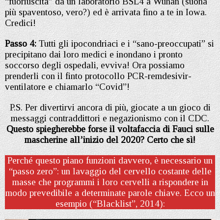
“fuoriuscita” da un laboratorio BSL4 a Wuhan (suona
più spaventoso, vero?) ed è arrivata fino a te in Iowa.
Credici!
Passo 4:
Tutti gli ipocondriaci e i “sano-preoccupati” si
precipitano dai loro medici e inondano i pronto
soccorso degli ospedali, evviva! Ora possiamo
prenderli con il finto protocollo PCR-remdesivir-
ventilatore e chiamarlo “Covid”!
P.S. Per divertirvi ancora di più, giocate a un gioco di
messaggi contraddittori e negazionismo con il CDC.
Questo spiegherebbe forse il voltafaccia di Fauci sulle
mascherine all’inizio del 2020? Certo che sì!
Perché questo piano funzioni davvero, è necessario un
“passo zero”: un lavaggio del cervello costante delle
masse che programmi i loro cervelli a rispondere in
modo prevedibile a determinate parole chiave. Ecco un
esempio (“Blacklist”, 2014):