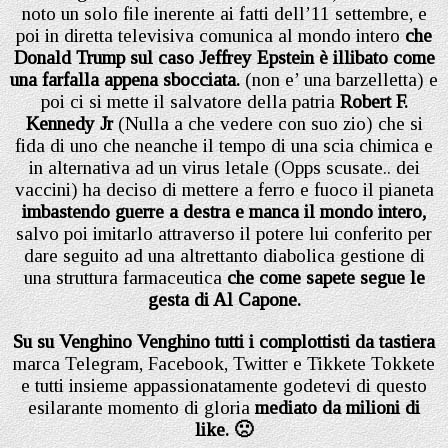
noto un solo file inerente ai fatti dell’11 settembre, e
poi in diretta televisiva comunica al mondo intero
che
Donald Trump sul caso Jeffrey Epstein è illibato come
una farfalla appena sbocciata.
(non e’ una barzelletta) e
poi ci si mette il salvatore della patria
Robert F.
Kennedy Jr
(Nulla a che vedere con suo zio) che si
fida di uno che neanche il tempo di una scia chimica e
in alternativa ad un virus letale (Opps scusate.. dei
vaccini) ha deciso di mettere a ferro e fuoco il pianeta
imbastendo guerre a destra e manca il mondo intero,
salvo poi imitarlo attraverso il potere lui conferito per
dare seguito ad una altrettanto diabolica gestione di
una struttura farmaceutica
che come sapete segue le
gesta di Al Capone.
Su su Venghino Venghino tutti i complottisti da tastiera
marca Telegram, Facebook, Twitter e Tikkete Tokkete
e tutti insieme appassionatamente godetevi di questo
esilarante momento di gloria
mediato da milioni di
like. 🙁