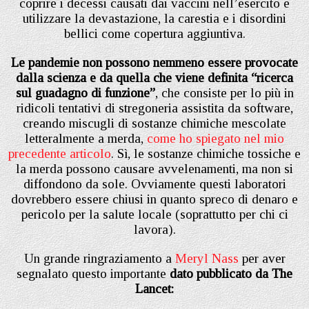
coprire i decessi causati dai vaccini nell’esercito e
utilizzare la devastazione, la carestia e i disordini
bellici come copertura aggiuntiva.
Le pandemie non possono nemmeno essere provocate
dalla scienza e da quella che viene definita “ricerca
sul guadagno di funzione”
, che consiste per lo più in
ridicoli tentativi di stregoneria assistita da software,
creando miscugli di sostanze chimiche mescolate
letteralmente a merda,
come ho spiegato nel mio
precedente articolo
. Sì, le sostanze chimiche tossiche e
la merda possono causare avvelenamenti, ma non si
diffondono da sole. Ovviamente questi laboratori
dovrebbero essere chiusi in quanto spreco di denaro e
pericolo per la salute locale (soprattutto per chi ci
lavora).
Un grande ringraziamento a
Meryl Nass
per aver
segnalato questo importante
dato pubblicato da The
Lancet: