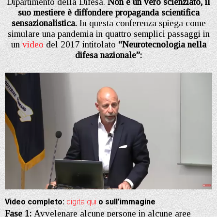
Dipartimento della Difesa.
Non è un vero scienziato, il
suo mestiere è diffondere propaganda scientifica
sensazionalistica.
In questa conferenza spiega come
simulare una pandemia in quattro semplici passaggi in
un
video
del 2017 intitolato
“Neurotecnologia nella
difesa nazionale”:
Video completo:
digita qui
o sull’immagine
Fase 1:
Avvelenare alcune persone in alcune aree