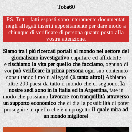
Toba60
P.S. Tutti i fatti esposti sono interamente documentati
negli allegati inseriti appositamente per dare modo a
chiunque di verificare di persona quanto posto alla
vostra attenzione.
Siamo tra i più ricercati portali al mondo nel settore del
giornalismo investigativo
capillare ed affidabile
e
rischiamo la vita per quello che facciamo
, ognuno di
voi
può verificare in prima persona
ogni suo contenuto
consultando i molti allegati
(E tanto altro!)
Abbiamo
oltre 200 paesi da tutto il mondo che ci seguono,
la
nostre sedi sono in in Italia
ed in Argentina,
fate in
modo che possiamo
lavorare con tranquillità attraverso
un supporto economico
che ci dia la possibilità di poter
proseguire in quello che è un progetto
il quale mira ad
un mondo migliore!