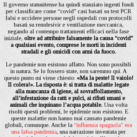
Il governo statunitense ha quindi stanziato ingenti fondi
per classificare come “covid” casi basati su test PCR
falsi e uccidere persone negli ospedali con protocolli
basati su remdesivir e ventilazione meccanica,
negando al contempo trattamenti efficaci nella fase
iniziale,
oltre ad attribuire falsamente la causa “covid”
a qualsiasi evento, comprese le morti in incidenti
stradali e gli omicidi con armi da fuoco.
Le pandemie non esistono affatto. Non sono possibili
in natura. Se lo fossero state, non saremmo qui. A
questo punto mi viene chiesto:
«Ma la peste! Il vaiolo!
Il colera!». La risposta è: si tratta di malattie legate
alla mancanza di igiene, al sovraffollamento,
all’infestazione da ratti e pulci, ai rifiuti umani e
animali che inquinano l’acqua potabile.
Una volta
risolti questi problemi, le epidemie non esistono. E
queste malattie non hanno mai causato pandemie
globali, comunque. Anche la
“influenza spagnola” era
una falsa pandemia
, una narrazione inventata per