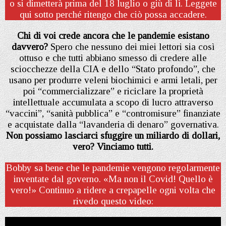
o si dimetterà prima del 18 luglio o giù di lì. Leggete
qui sotto perché ritengo che ciò possa accadere.
Chi di voi crede ancora che le pandemie esistano
davvero?
Spero che nessuno dei miei lettori sia così
ottuso e che tutti abbiano smesso di credere alle
sciocchezze della CIA e dello “Stato profondo”, che
usano per produrre veleni biochimici e armi letali, per
poi “commercializzare” e riciclare la proprietà
intellettuale accumulata a scopo di lucro attraverso
“vaccini”, “sanità pubblica” e “contromisure” finanziate
e acquistate dalla “lavanderia di denaro” governativa.
Non possiamo lasciarci sfuggire un miliardo di dollari,
vero? Vinciamo tutti.
Bobby sa bene che le pandemie vengono regolarmente
inventate dal governo. «Ma non il Covid! Quello è
vero!» Continuo a ridere a crepapelle ogni volta che
rivedo questo video: