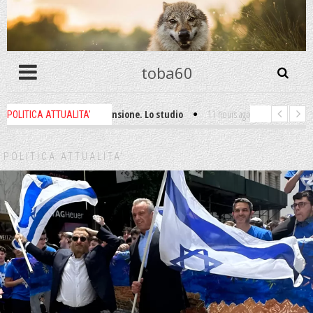
toba60
 non ti godi la pensione. Lo studio
11 hours ago
-
La filosofia dell'autog
POLITICA ATTUALITA'
 è omicidio!
1 week ago
-
Digitalizzazione e tokenizzazione: la grande e
POLITICA ATTUALITA'