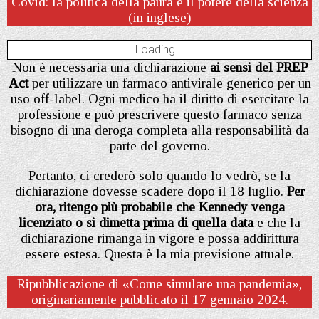
Covid: la politica della paura e il potere della scienza
(in inglese)
Loading...
Non è necessaria una dichiarazione
ai sensi del PREP
Act
per utilizzare un farmaco antivirale generico per un
uso off-label. Ogni medico ha il diritto di esercitare la
professione e può prescrivere questo farmaco senza
bisogno di una deroga completa alla responsabilità da
parte del governo.
Pertanto, ci crederò solo quando lo vedrò, se la
dichiarazione dovesse scadere dopo il 18 luglio.
Per
ora, ritengo più probabile che Kennedy venga
licenziato o si dimetta prima di quella data
e che la
dichiarazione rimanga in vigore e possa addirittura
essere estesa. Questa è la mia previsione attuale.
Ripubblicazione di «Come simulare una pandemia»,
originariamente pubblicato il 17 gennaio 2024.