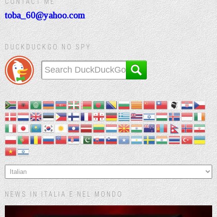
CONTACT ME
toba_60@yahoo.com
DUCKDUCKGO NO SPY
NEWS IN ITALIA E NEL MONDO