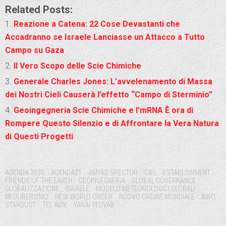
Related Posts:
Reazione a Catena: 22 Cose Devastanti che
Accadranno se Israele Lanciasse un Attacco a Tutto
Campo su Gaza
Il Vero Scopo delle Scie Chimiche
Generale Charles Jones: L’avvelenamento di Massa
dei Nostri Cieli Causerà l’effetto “Campo di Sterminio”
Geoingegneria Scie Chimiche e l’mRNA È ora di
Rompere Questo Silenzio e di Affrontare la Vera Natura
di Questi Progetti
Tags:
AGENDA 2030
AGENDA21
AMYAD SPECTOR
CIEL
ESTABLISHMENT
FRIENDS OF THE EARTH
GEOINGEGNERIA
GLOBAL GOVERNANCE
GLOBALIZZAZIONE
ISRAELE
MODELLI METEOROLOGICI GLOBALI
NEOLIBERISMO
NEW WORLD ORDER
NUOVO ORDINE MONDIALE
NWO
STARDUST
TEL AVIV
YANAI YEDVAB