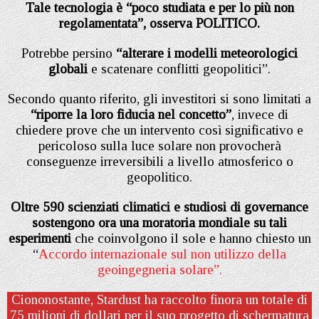
Tale tecnologia è “poco studiata e per lo più non
regolamentata”, osserva POLITICO.
Potrebbe persino
“alterare i modelli meteorologici
globali
e scatenare conflitti geopolitici”.
Secondo quanto riferito, gli investitori si sono limitati a
“riporre la loro fiducia nel concetto”
, invece di
chiedere prove che un intervento così significativo e
pericoloso sulla luce solare non provocherà
conseguenze irreversibili a livello atmosferico o
geopolitico.
Oltre 590 scienziati climatici e studiosi di governance
sostengono ora una moratoria mondiale su tali
esperimenti
che coinvolgono il sole e hanno chiesto un
“
Accordo internazionale sul non utilizzo della
geoingegneria solare”.
Ciononostante, Stardust ha raccolto finora un totale di
75 milioni di dollari per il suo progetto di schermatura