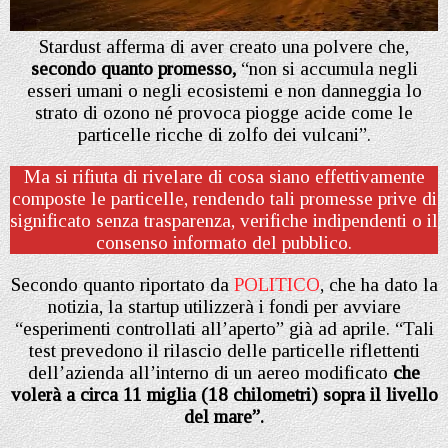
Stardust afferma di aver creato una polvere che,
secondo quanto promesso,
“non si accumula negli
esseri umani o negli ecosistemi e non danneggia lo
strato di ozono né provoca piogge acide come le
particelle ricche di zolfo dei vulcani”.
Ma si rifiuta di rivelare di cosa siano effettivamente
composte le particelle, rendendo tali promesse prive di
significato senza trasparenza, verifiche indipendenti o il
consenso informato del pubblico.
Secondo quanto riportato da
POLITICO
, che ha dato la
notizia, la startup utilizzerà i fondi per avviare
“esperimenti controllati all’aperto” già ad aprile. “Tali
test prevedono il rilascio delle particelle riflettenti
dell’azienda all’interno di un aereo modificato
che
volerà a circa 11 miglia (18 chilometri) sopra il livello
del mare”.