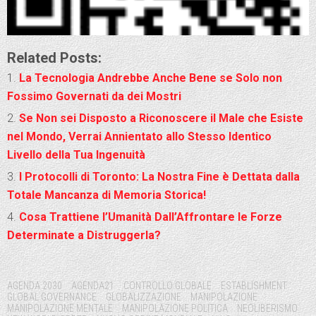
Related Posts:
La Tecnologia Andrebbe Anche Bene se Solo non
Fossimo Governati da dei Mostri
Se Non sei Disposto a Riconoscere il Male che Esiste
nel Mondo, Verrai Annientato allo Stesso Identico
Livello della Tua Ingenuità
I Protocolli di Toronto: La Nostra Fine è Dettata dalla
Totale Mancanza di Memoria Storica!
Cosa Trattiene l’Umanità Dall’Affrontare le Forze
Determinate a Distruggerla?
Tags:
AGENDA 2030
AGENDA21
CONTROLLO GLOBALE
ESTABLISHMENT
GLOBAL GOVERNANCE
GLOBALIZZAZIONE
MANIPOLAZIONE
MANIPOLAZIONE MENTALE
MANIPOLAZIONE POLITICA
NEOLIBERISMO