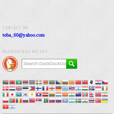
CONTACT ME
toba_60@yahoo.com
DUCKDUCKGO NO SPY