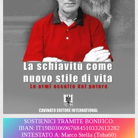
SOSTIENICI TRAMITE BONIFICO:
IBAN: IT19B0306967684510332613282
INTESTATO A: Marco Stella (Toba60)