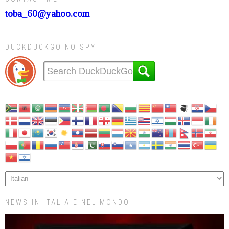
toba_60@yahoo.com
DUCKDUCKGO NO SPY
NEWS IN ITALIA E NEL MONDO