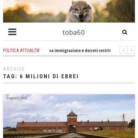
toba60
Altro che problema immigrazione e decreti restrittivi della libertà sociale e
POLITICA ATTUALITA'
o
-
E statevene un po zitti! Le atrocità a Gaza non sono altro che l'incarnaz
ARCHIVE
TAG:
6 MILIONI DI EBREI
Giugno 21, 2026