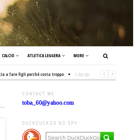
CALCIO
ATLETICA LEGGERA
MORE
fare figli perché costa troppo
2 days ago
-
Non mi interesso di politica 
CONTACT ME
toba_60@yahoo.com
DUCKDUCKGO NO SPY