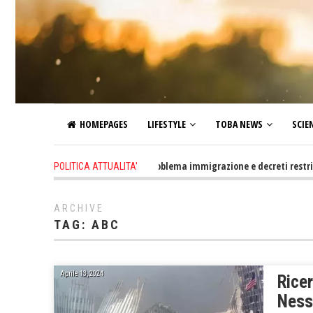
HOMEPAGES
LIFESTYLE
TOBA NEWS
SCIE
1 day ago
-
Altro che problema immigrazione e decreti restrittivi del
POLITICA ATTUALITA'
ARCHIVE
TAG:
ABC
Aprile 13, 2024
Ricer
Ness