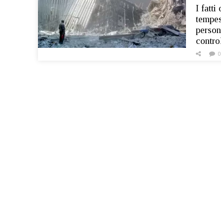
I fatt
tempes
person
contro
0