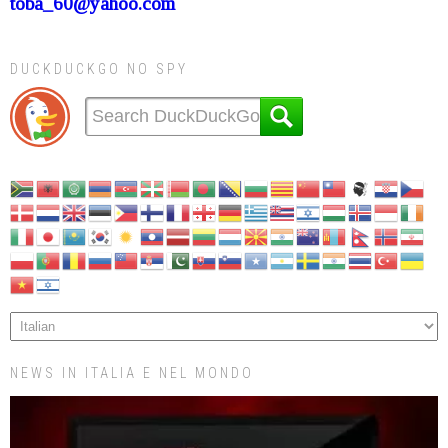
toba_60@yahoo.com
DUCKDUCKGO NO SPY
NEWS IN ITALIA E NEL MONDO