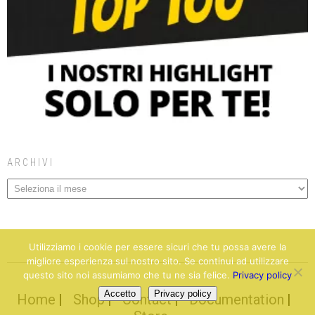
ARCHIVI
Utilizziamo i cookie per essere sicuri che tu possa avere la
migliore esperienza sul nostro sito. Se continui ad utilizzare
questo sito noi assumiamo che tu ne sia felice.
Privacy policy
Accetto
Privacy policy
Home
Shop
Contact
Documentation