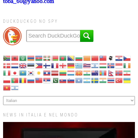
toba_60@yahoo.com
DUCKDUCKGO NO SPY
NEWS IN ITALIA E NEL MONDO