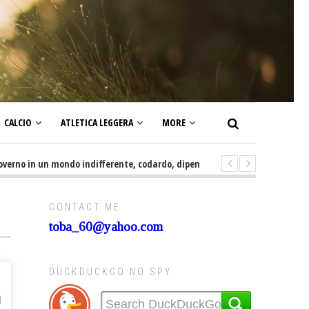
CALCIO
ATLETICA LEGGERA
MORE
o in un mondo indifferente, codardo, dipendente, irresponsabile, servile e
CONTACT ME
toba_60@yahoo.com
DUCKDUCKGO NO SPY
a