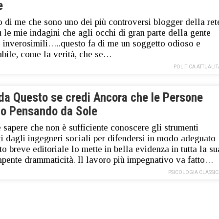
e
 di me che sono uno dei più controversi blogger della ret
tù le mie indagini che agli occhi di gran parte della gente
 inverosimili…..questo fa di me un soggetto odioso e
abile, come la verità, che se…
POLITICA ATTUALIT
da Questo se credi Ancora che le Persone
no Pensando da Sole
 sapere che non è sufficiente conoscere gli strumenti
ti dagli ingegneri sociali per difendersi in modo adeguato
to breve editoriale lo mette in bella evidenza in tutta la su
pente drammaticità. Il lavoro più impegnativo va fatto…
PSICOLOGIA CLASSI