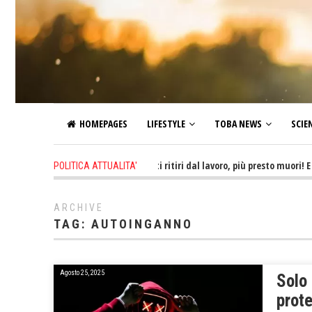
HOMEPAGES
LIFESTYLE
TOBA NEWS
SCIE
6 hours ago
-
Più tardi ti ritiri dal lavoro, più presto muori! E non 
POLITICA ATTUALITA'
ARCHIVE
TAG:
AUTOINGANNO
Agosto 25, 2025
Solo 
prote