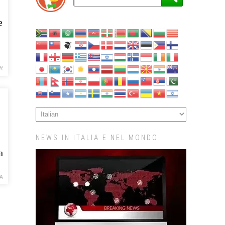
e
A'
NEWS IN ITALIA E NEL MONDO
a
CA