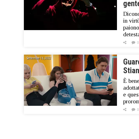
gent
Dicono
in vir
paiono
detest
0
Settembre 16, 2022
Guar
Stia
È bene
adotta
e ques
prorom
0