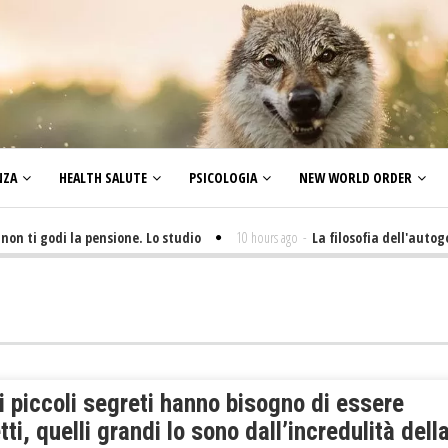
NZA
HEALTH SALUTE
PSICOLOGIA
NEW WORLD ORDER
ti godi la pensione. Lo studio
10 hours ago
-
La filosofia dell'autogovern
i piccoli segreti hanno bisogno di essere
tti, quelli grandi lo sono dall’incredulità dell