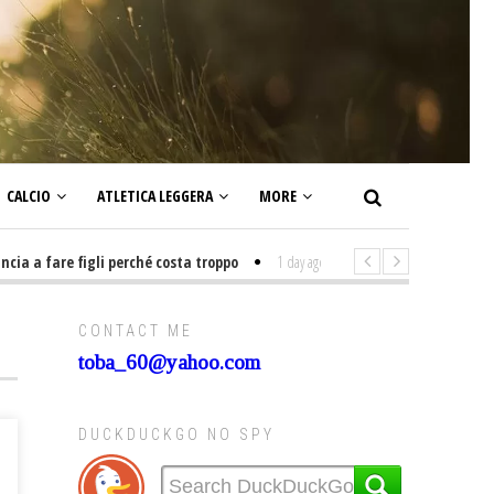
CALCIO
ATLETICA LEGGERA
MORE
 a fare figli perché costa troppo
1 day ago
-
Non mi interesso di politic
CONTACT ME
toba_60@yahoo.com
DUCKDUCKGO NO SPY