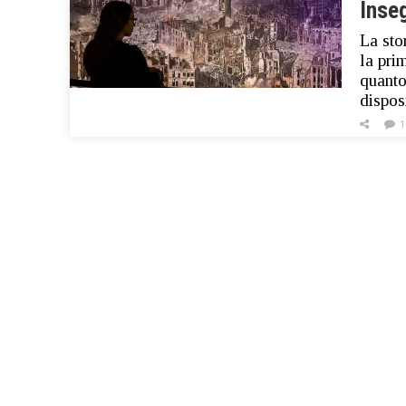
Inse
La sto
la pri
quanto
dispos
1