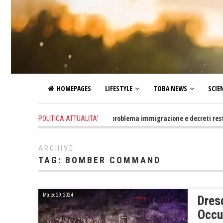
HOMEPAGES
LIFESTYLE
TOBA NEWS
SCIE
3 hours ago
-
Altro che problema immigrazione e decreti restrittivi 
POLITICA ATTUALITA'
ARCHIVE
TAG:
BOMBER COMMAND
Marzo 29, 2024
Dresd
Occul