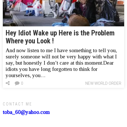
Hey Idiot Wake up Here is the Problem
Where you Look !
And now listen to me I have something to tell you,
surely someone will not be very happy with what I
say, but honestly I don’t care at this moment.Dear
idiots you have long forgotten to think for
yourselves, you…
0
NEW WORLD ORDER
CONTACT ME
toba_60@yahoo.com