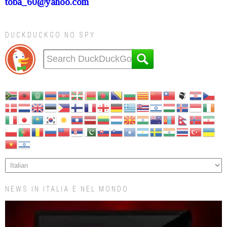
toba_60@yahoo.com
DUCKDUCKGO NO SPY
NEWS IN ITALIA E NEL MONDO