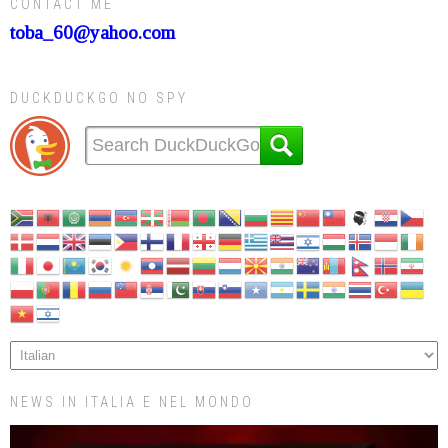
CONTACT ME
toba_60@yahoo.com
DUCKDUCKGO NO SPY
NEWS IN ITALIA E NEL MONDO