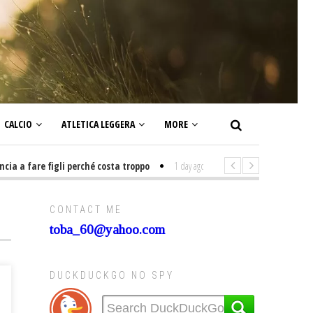
CALCIO
ATLETICA LEGGERA
MORE
a fare figli perché costa troppo
1 day ago
-
Non mi interesso di politica
CONTACT ME
toba_60@yahoo.com
DUCKDUCKGO NO SPY