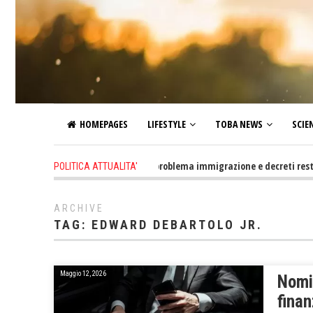
HOMEPAGES
LIFESTYLE
TOBA NEWS
SCIE
3 hours ago
-
Altro che problema immigrazione e decreti restrittivi d
POLITICA ATTUALITA'
ARCHIVE
TAG:
EDWARD DEBARTOLO JR.
Maggio 12, 2026
Nomi 
finan