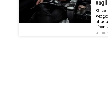
vogli
Si parl
vengon
allodo
Trump 
0