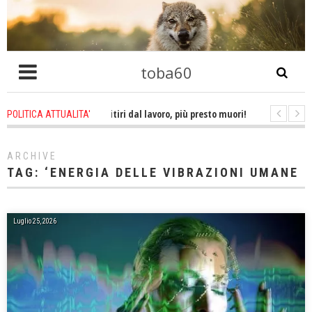
toba60
 ago
-
Più tardi ti ritiri dal lavoro, più presto muori! E non ti godi la pension
POLITICA ATTUALITA'
go
-
Obbedire all'ordine di uccidere un essere umano è omicidio!
1 wee
ARCHIVE
TAG:
‘ENERGIA DELLE VIBRAZIONI UMANE
Luglio 25, 2026