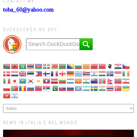
CONTACT ME
toba_60@yahoo.com
DUCKDUCKGO NO SPY
NEWS IN ITALIA E NEL MONDO