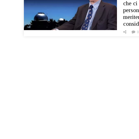
che ci
person
merite
consi
0