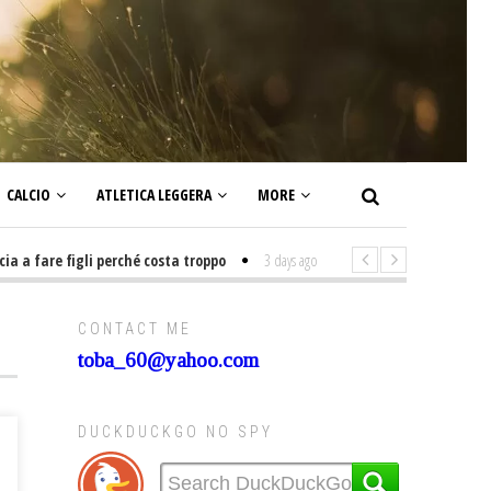
CALCIO
ATLETICA LEGGERA
MORE
fare figli perché costa troppo
3 days ago
-
Non mi interesso di politica 
CONTACT ME
toba_60@yahoo.com
DUCKDUCKGO NO SPY