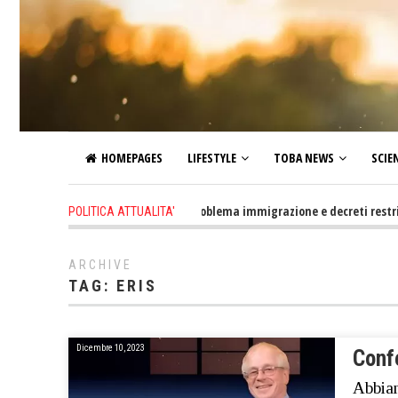
HOMEPAGES
LIFESTYLE
TOBA NEWS
SCIE
2 days ago
-
Altro che problema immigrazione e decreti restrittivi de
POLITICA ATTUALITA'
ARCHIVE
TAG:
ERIS
Dicembre 10, 2023
Confe
Abbiam