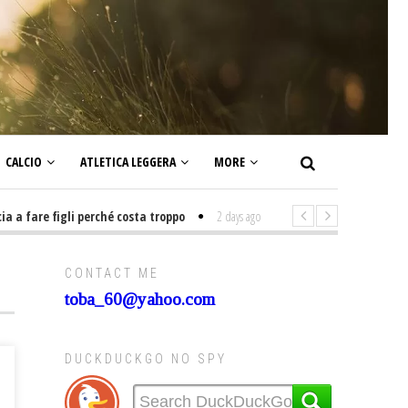
CALCIO
ATLETICA LEGGERA
MORE
 fare figli perché costa troppo
2 days ago
-
Non mi interesso di politica
CONTACT ME
toba_60@yahoo.com
DUCKDUCKGO NO SPY