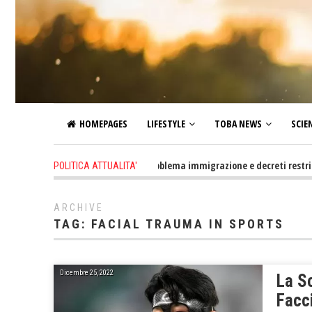
HOMEPAGES
LIFESTYLE
TOBA NEWS
SCIE
1 day ago
-
Altro che problema immigrazione e decreti restrittivi de
POLITICA ATTUALITA'
ARCHIVE
TAG:
FACIAL TRAUMA IN SPORTS
Dicembre 25, 2022
La Sc
Facci