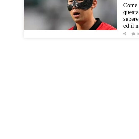
Come a
questa
sapere
ed il
0