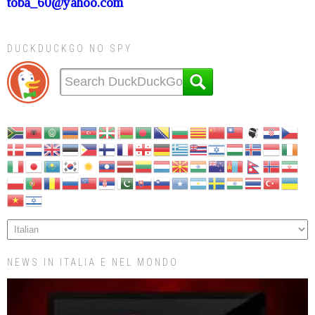
toba_60@yahoo.com
DUCKDUCKGO NO SPY
NEWS IN ITALIA E NEL MONDO